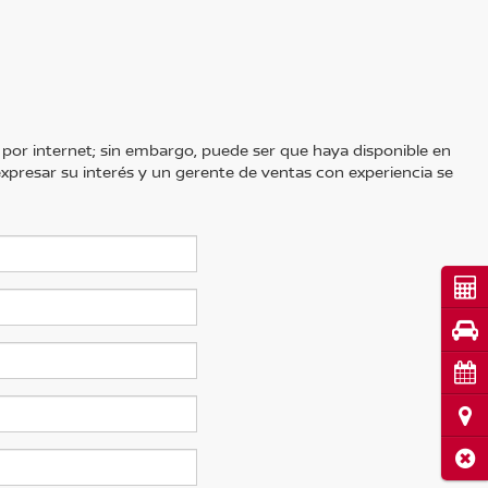
 por internet; sin embargo, puede ser que haya disponible en
 expresar su interés y un gerente de ventas con experiencia se
Cot
Pru
Cita
Ubi
Cerr