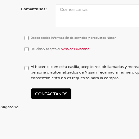
Comentarios:
Deseo recibir información de servicios y productos Nissan
He
He leído y acepto el
Aviso de Privacidad
leído
y
acepto
Al hacer clic en esta casilla, acepto recibir llamadas y me
el
persona o automatizados de Nissan Tecámac al número qu
<a
consentimiento no es requesito para la compra.
href='/privacy.aspx'
target='_blank'>Aviso
de
CONTÁCTANOS
Privacidad</a>
bligatorio