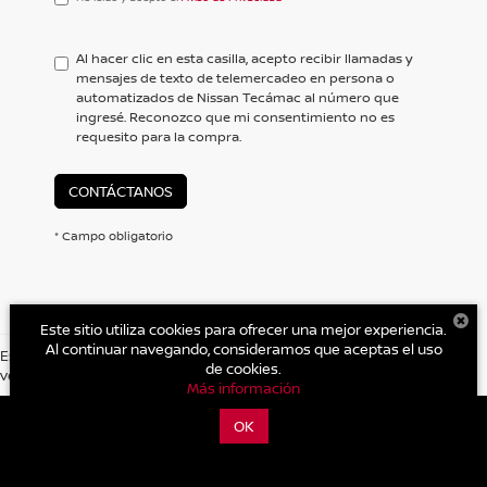
leído
y
acepto
Al hacer clic en esta casilla, acepto recibir llamadas y
el
mensajes de texto de telemercadeo en persona o
<a
automatizados de Nissan Tecámac al número que
href='/privacy.aspx'
ingresé. Reconozco que mi consentimiento no es
target='_blank'>Aviso
requesito para la compra.
de
Privacidad</a>
CONTÁCTANOS
* Campo obligatorio
Este sitio utiliza cookies para ofrecer una mejor experiencia.
Al continuar navegando, consideramos que aceptas el uso
Es posible que no represente el vehiculo actual. (Opciones, colores,
de cookies.
version y estilo pueden variar)
| Nissan Tecámac
|
Carretera Libre Mexico Pachuca Km. 39.5
Más información
Centro,
Tecámac,
México,
México
55740
| Cotizaciones Nuevos y
Seminuevos:
559-088-0300
|
Contáctanos
|
Aviso de Privacidad
|
Mapa del
OK
sitio