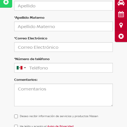
Pru
Cita
*Apellido Materno
Ubi
Cerr
*Correo Electrónico
*Número de teléfono
Comentarios:
Deseo recibir información de servicios y productos Nissan
He
He leído y acepto el
Aviso de Privacidad