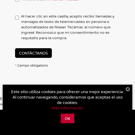
leído
y
acepto
Al hacer clic en esta casilla, acepto recibir llamadas y
el
mensajes de texto de telemercadeo en persona o
<a
automatizados de Nissan Tecámac al número que
href='/privacy.aspx'
ingresé. Reconozco que mi consentimiento no es
target='_blank'>Aviso
requesito para la compra.
de
Privacidad</a>
CONTÁCTANOS
* Campo obligatorio
Este sitio utiliza cookies para ofrecer una mejor experiencia.
Al continuar navegando, consideramos que aceptas el uso
Es posible que no represente el vehiculo actual. (Opciones, colores,
de cookies.
version y estilo pueden variar)
| Nissan Tecámac
|
Carretera Libre Mexico Pachuca Km. 39.5
Más información
Centro,
Tecámac,
México,
México
55740
| Cotizaciones Nuevos y
Seminuevos:
559-088-0300
|
Contáctanos
|
Aviso de Privacidad
|
Mapa del
OK
sitio