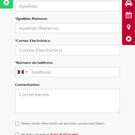
Pru
Cita
*Apellido Materno
Ubi
Cerr
*Correo Electrónico
*Número de teléfono
Comentarios:
Deseo recibir información de servicios y productos Nissan
He
He leído y acepto el
Aviso de Privacidad