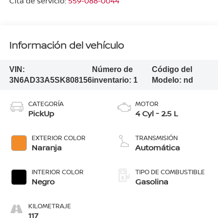
Cita de servicio:
559-088-0044
Información del vehículo
VIN:
Número de
Código del
3N6AD33A5SK808156
inventario:
1
Modelo:
nd
CATEGORÍA
MOTOR
PickUp
4 Cyl - 2.5 L
EXTERIOR COLOR
TRANSMISIÓN
Naranja
Automática
INTERIOR COLOR
TIPO DE COMBUSTIBLE
Negro
Gasolina
KILOMETRAJE
117