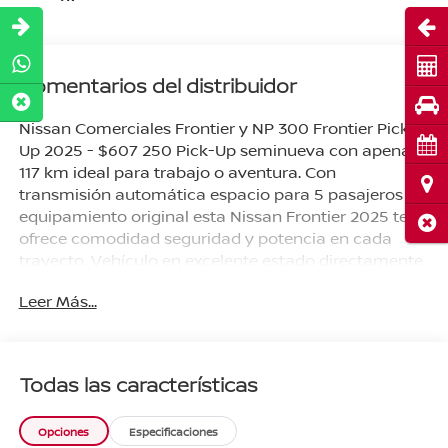
Abri
Cot
Comentarios del distribuidor
Pru
Nissan Comerciales Frontier y NP 300 Frontier Pick-
Cita
Up 2025 - $607 250 Pick-Up seminueva con apenas
117 km ideal para trabajo o aventura. Con
Ubi
transmisión automática espacio para 5 pasajeros y
equipamiento original esta Nissan Frontier 2025 te
Cerr
ofrece comodidad seguridad y potencia en cada
trayecto. Vehículo en excelente estado directamente
de agencia listo para estrenar. Características
Leer Más...
destacadas: - Año: 2025 - Kilometraje: 117 km -
Transmisión automática - Combustible gasolina -
Capacidad para 5 pasajeros - Accesorios originales -
Servicios de agencia realizados Beneficios exclusivos
Todas las características
de agencia: - Accesorios originales incluidos - Todos
los servicios de agencia realizados ¡Agenda hoy tu
Opciones
Especificaciones
prueba de manejo y arranca con planes desde 20%