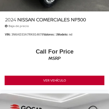
2024
NISSAN COMERCIALES NP300
Baja de precio
VIN:
3N6AD33A7RK814678
Valores:
1
Modelo:
nd
Call For Price
MSRP
VER VEHÍCULO