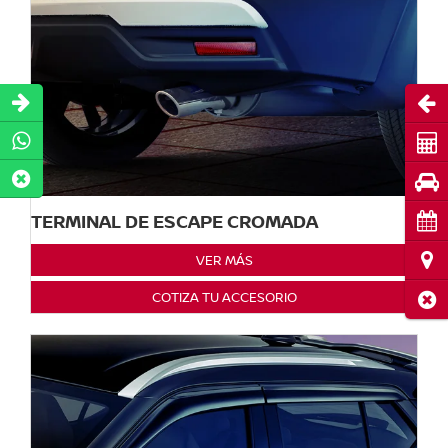
Abri
Cot
Pru
TERMINAL DE ESCAPE CROMADA
Cita
Ubi
VER MÁS
COTIZA TU ACCESORIO
Cerr