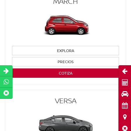
MARCH
EXPLORA
PRECIOS
Abri
COTIZA
Cot
Pru
VERSA
Cita
Ubi
Cerr