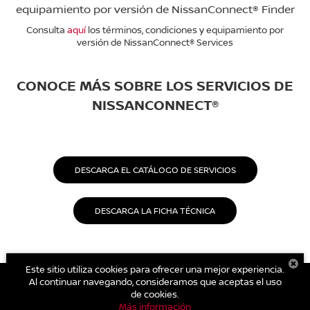
equipamiento por versión de NissanConnect® Finder
Consulta
aquí
los términos, condiciones y equipamiento por
versión de NissanConnect® Services
CONOCE MÁS SOBRE LOS SERVICIOS DE
NISSANCONNECT®
DESCARGA EL CATÁLOGO DE SERVICIOS
DESCARGA LA FICHA TÉCNICA
Este sitio utiliza cookies para ofrecer una mejor experiencia.
Al continuar navegando, consideramos que aceptas el uso
de cookies.
| Nissan Tecámac
|
Carretera Libre Mexico Pachuca Km. 39.5
Más información