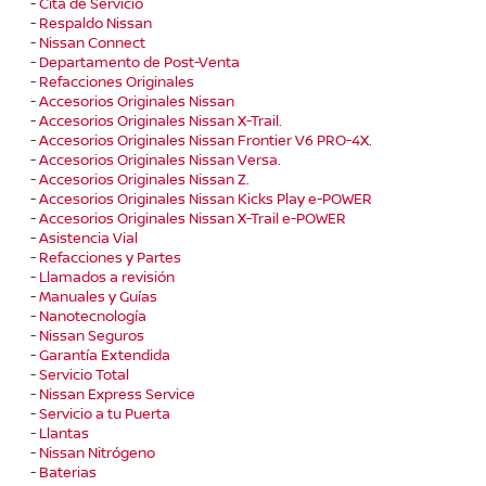
-
Cita de Servicio
-
Respaldo Nissan
-
Nissan Connect
-
Departamento de Post-Venta
-
Refacciones Originales
-
Accesorios Originales Nissan
-
Accesorios Originales Nissan X-Trail.
-
Accesorios Originales Nissan Frontier V6 PRO-4X.
-
Accesorios Originales Nissan Versa.
-
Accesorios Originales Nissan Z.
-
Accesorios Originales Nissan Kicks Play e-POWER
-
Accesorios Originales Nissan X-Trail e-POWER
-
Asistencia Vial
-
Refacciones y Partes
-
Llamados a revisión
-
Manuales y Guías
-
Nanotecnología
-
Nissan Seguros
-
Garantía Extendida
-
Servicio Total
-
Nissan Express Service
-
Servicio a tu Puerta
-
Llantas
-
Nissan Nitrógeno
-
Baterias