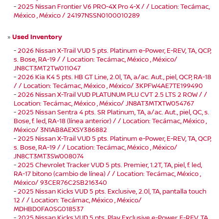
-
2025 Nissan Frontier V6 PRO-4X Pro 4-X / / Location: Tecámac,
México , México / 24197NSSN0100010289
»
Used Inventory
-
2026 Nissan X-Trail VUD 5 pts. Platinum e-Power, E-REV, TA, QCP,
s. Bose, RA-19 / / Location: Tecámac, México , México/
JN8CT3MT2TW011047
-
2026 Kia K4 5 pts. HB GT Line, 2.0l, TA, a/ac. Aut., piel, QCP, RA-18
/ / Location: Tecámac, México , México/ 3KPFW4AE7TE199490
-
2026 Nissan X-Trail VUD PLATUNUM PLU CVT 2.5 LTS 2 ROW / /
Location: Tecámac, México , México/ JN8AT3MTXTW054767
-
2025 Nissan Sentra 4 pts. SR Platinum, TA, a/ac. Aut., piel, QC, s.
Bose, f. led, RA-18 (línea anterior) / / Location: Tecámac, México ,
México/ 3N1AB8AEXSY386882
-
2025 Nissan X-Trail VUD 5 pts. Platinum e-Power, E-REV, TA, QCP,
s. Bose, RA-19 / / Location: Tecámac, México , México/
JN8CT3MT3SW008074
-
2025 Chevrolet Tracker VUD 5 pts. Premier, 1.2T, TA, piel, f. led,
RA-17 bitono (cambio de línea) / / Location: Tecámac, México ,
México/ 93CER76C2SB216340
-
2025 Nissan Kicks VUD 5 pts. Exclusive, 2.0l, TA, pantalla touch
12 / / Location: Tecámac, México , México/
MDHBD0FA0SG018537
-
2025 Nissan Kicks VUD 5 pts. Play Exclusive e-Power, E-REV, TA,