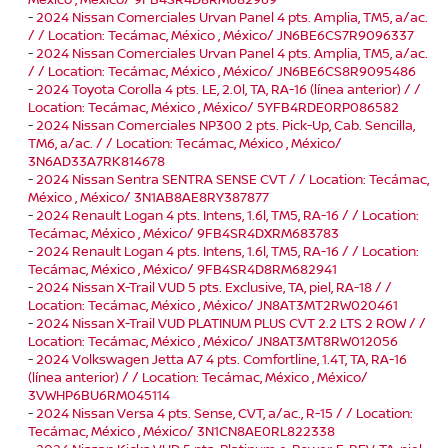
-
2024 Nissan Comerciales Urvan Panel 4 pts. Amplia, TM5, a/ac.
/ / Location: Tecámac, México , México/ JN6BE6CS7R9096337
-
2024 Nissan Comerciales Urvan Panel 4 pts. Amplia, TM5, a/ac.
/ / Location: Tecámac, México , México/ JN6BE6CS8R9095486
-
2024 Toyota Corolla 4 pts. LE, 2.0l, TA, RA-16 (línea anterior) / /
Location: Tecámac, México , México/ 5YFB4RDE0RP086582
-
2024 Nissan Comerciales NP300 2 pts. Pick-Up, Cab. Sencilla,
TM6, a/ac. / / Location: Tecámac, México , México/
3N6AD33A7RK814678
-
2024 Nissan Sentra SENTRA SENSE CVT / / Location: Tecámac,
México , México/ 3N1AB8AE8RY387877
-
2024 Renault Logan 4 pts. Intens, 1.6l, TM5, RA-16 / / Location:
Tecámac, México , México/ 9FB4SR4DXRM683783
-
2024 Renault Logan 4 pts. Intens, 1.6l, TM5, RA-16 / / Location:
Tecámac, México , México/ 9FB4SR4D8RM682941
-
2024 Nissan X-Trail VUD 5 pts. Exclusive, TA, piel, RA-18 / /
Location: Tecámac, México , México/ JN8AT3MT2RW020461
-
2024 Nissan X-Trail VUD PLATINUM PLUS CVT 2.2 LTS 2 ROW / /
Location: Tecámac, México , México/ JN8AT3MT8RW012056
-
2024 Volkswagen Jetta A7 4 pts. Comfortline, 1.4T, TA, RA-16
(línea anterior) / / Location: Tecámac, México , México/
3VWHP6BU6RM045114
-
2024 Nissan Versa 4 pts. Sense, CVT, a/ac., R-15 / / Location:
Tecámac, México , México/ 3N1CN8AE0RL822338