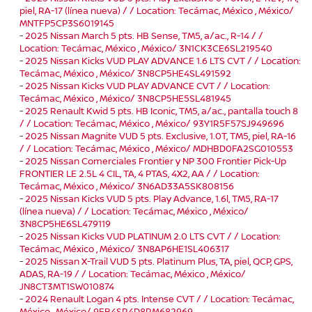
piel, RA-17 (línea nueva) / / Location: Tecámac, México , México/
MNTFP5CP3S6019145
-
2025 Nissan March 5 pts. HB Sense, TM5, a/ac., R-14 / /
Location: Tecámac, México , México/ 3N1CK3CE6SL219540
-
2025 Nissan Kicks VUD PLAY ADVANCE 1.6 LTS CVT / / Location:
Tecámac, México , México/ 3N8CP5HE4SL491592
-
2025 Nissan Kicks VUD PLAY ADVANCE CVT / / Location:
Tecámac, México , México/ 3N8CP5HE5SL481945
-
2025 Renault Kwid 5 pts. HB Iconic, TM5, a/ac., pantalla touch 8
/ / Location: Tecámac, México , México/ 93Y1R5F57SJ949696
-
2025 Nissan Magnite VUD 5 pts. Exclusive, 1.0T, TM5, piel, RA-16
/ / Location: Tecámac, México , México/ MDHBD0FA2SG010553
-
2025 Nissan Comerciales Frontier y NP 300 Frontier Pick-Up
FRONTIER LE 2.5L 4 CIL, TA, 4 PTAS, 4X2, AA / / Location:
Tecámac, México , México/ 3N6AD33A5SK808156
-
2025 Nissan Kicks VUD 5 pts. Play Advance, 1.6l, TM5, RA-17
(línea nueva) / / Location: Tecámac, México , México/
3N8CP5HE6SL479119
-
2025 Nissan Kicks VUD PLATINUM 2.0 LTS CVT / / Location:
Tecámac, México , México/ 3N8AP6HE1SL406317
-
2025 Nissan X-Trail VUD 5 pts. Platinum Plus, TA, piel, QCP, GPS,
ADAS, RA-19 / / Location: Tecámac, México , México/
JN8CT3MT1SW010874
-
2024 Renault Logan 4 pts. Intense CVT / / Location: Tecámac,
México , México/ 9FB4SR4D8RM682969