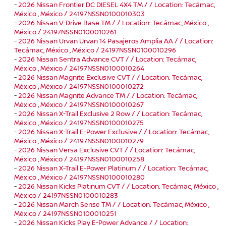
-
2026 Nissan Frontier DC DIESEL 4X4 TM / / Location: Tecámac,
México , México / 24197NSSN0100010303
-
2026 Nissan V-Drive Base TM / / Location: Tecámac, México ,
México / 24197NSSN0100010261
-
2026 Nissan Urvan Urvan 14 Pasajeros Amplia AA / / Location:
Tecámac, México , México / 24197NSSN0100010296
-
2026 Nissan Sentra Advance CVT / / Location: Tecámac,
México , México / 24197NSSN0100010264
-
2026 Nissan Magnite Exclusive CVT / / Location: Tecámac,
México , México / 24197NSSN0100010272
-
2026 Nissan Magnite Advance TM / / Location: Tecámac,
México , México / 24197NSSN0100010267
-
2026 Nissan X-Trail Exclusive 2 Row / / Location: Tecámac,
México , México / 24197NSSN0100010275
-
2026 Nissan X-Trail E-Power Exclusive / / Location: Tecámac,
México , México / 24197NSSN0100010279
-
2026 Nissan Versa Exclusive CVT / / Location: Tecámac,
México , México / 24197NSSN0100010258
-
2026 Nissan X-Trail E-Power Platinum / / Location: Tecámac,
México , México / 24197NSSN0100010280
-
2026 Nissan Kicks Platinum CVT / / Location: Tecámac, México ,
México / 24197NSSN0100010283
-
2026 Nissan March Sense TM / / Location: Tecámac, México ,
México / 24197NSSN0100010251
-
2026 Nissan Kicks Play E-Power Advance / / Location: