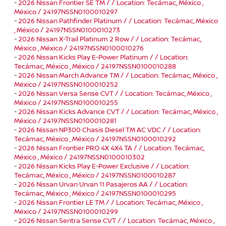
-
2026 Nissan Frontier SE TM / / Location: Tecámac, México ,
México / 24197NSSN0100010297
-
2026 Nissan Pathfinder Platinum / / Location: Tecámac, México
, México / 24197NSSN0100010273
-
2026 Nissan X-Trail Platinum 2 Row / / Location: Tecámac,
México , México / 24197NSSN0100010276
-
2026 Nissan Kicks Play E-Power Platinum / / Location:
Tecámac, México , México / 24197NSSN0100010288
-
2026 Nissan March Advance TM / / Location: Tecámac, México ,
México / 24197NSSN0100010252
-
2026 Nissan Versa Sense CVT / / Location: Tecámac, México ,
México / 24197NSSN0100010255
-
2026 Nissan Kicks Advance CVT / / Location: Tecámac, México ,
México / 24197NSSN0100010281
-
2026 Nissan NP300 Chasis Diesel TM AC VDC / / Location:
Tecámac, México , México / 24197NSSN0100010292
-
2026 Nissan Frontier PRO 4X 4X4 TA / / Location: Tecámac,
México , México / 24197NSSN0100010302
-
2026 Nissan Kicks Play E-Power Exclusive / / Location:
Tecámac, México , México / 24197NSSN0100010287
-
2026 Nissan Urvan Urvan 11 Pasajeros AA / / Location:
Tecámac, México , México / 24197NSSN0100010295
-
2026 Nissan Frontier LE TM / / Location: Tecámac, México ,
México / 24197NSSN0100010299
-
2026 Nissan Sentra Sense CVT / / Location: Tecámac, México ,