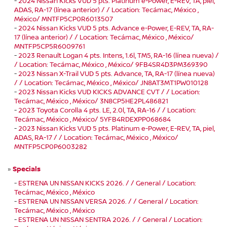
-
2024 Nissan Kicks VUD 5 pts. Platinum e-Power, E-REV, TA, piel,
ADAS, RA-17 (línea anterior) / / Location: Tecámac, México ,
México/ MNTFP5CP0R6013507
-
2024 Nissan Kicks VUD 5 pts. Advance e-Power, E-REV, TA, RA-
17 (línea anterior) / / Location: Tecámac, México , México/
MNTFP5CP5R6009761
-
2023 Renault Logan 4 pts. Intens, 1.6l, TM5, RA-16 (línea nueva) /
/ Location: Tecámac, México , México/ 9FB4SR4D3PM369390
-
2023 Nissan X-Trail VUD 5 pts. Advance, TA, RA-17 (línea nueva)
/ / Location: Tecámac, México , México/ JN8AT3MT1PW010128
-
2023 Nissan Kicks VUD KICKS ADVANCE CVT / / Location:
Tecámac, México , México/ 3N8CP5HE2PL486821
-
2023 Toyota Corolla 4 pts. LE, 2.0l, TA, RA-16 / / Location:
Tecámac, México , México/ 5YFB4RDEXPP068684
-
2023 Nissan Kicks VUD 5 pts. Platinum e-Power, E-REV, TA, piel,
ADAS, RA-17 / / Location: Tecámac, México , México/
MNTFP5CP0P6003282
»
Specials
-
ESTRENA UN NISSAN KICKS 2026. / / General / Location:
Tecámac, México , México
-
ESTRENA UN NISSAN VERSA 2026. / / General / Location:
Tecámac, México , México
-
ESTRENA UN NISSAN SENTRA 2026. / / General / Location: