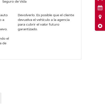
Seguro de Vida
Cita
 auto
Devolverlo. Es posible que el cliente
Ubi
o a
devuelva el vehículo a la agencia
para cubrir el valor futuro
Cerr
uevo.
garantizado.
ndo el
a de