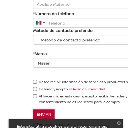
*Número de teléfono
Método de contacto preferido
*Marca:
Deseo recibir información de servicios y productos 
He leído y acepto el
Aviso de Privacidad
Al hacer clic en esta casilla, acepto recibir llama
consentimiento no es requesito para la compra.
ENVIAR
** Campo obligatorio
Este sitio utiliza cookies para ofrecer una mejor