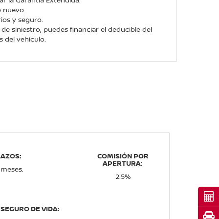
o nuevo.
ios y seguro.
de siniestro, puedes financiar el deducible del
 del vehículo.
LAZOS:
COMISIÓN POR
APERTURA:
 meses.
2.5%
Cot
SEGURO DE VIDA:
Pru