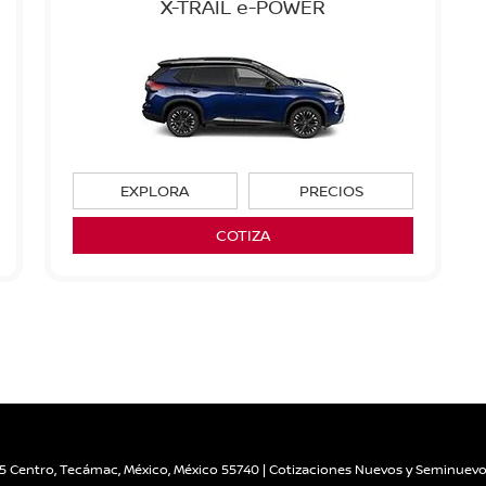
X-TRAIL e-POWER
EXPLORA
PRECIOS
COTIZA
5 Centro,
Tecámac,
México,
México
55740
| Cotizaciones Nuevos y Seminuevo