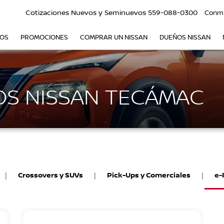
Cotizaciones Nuevos y Seminuevos
559-088-0300
Conm
VOS
PROMOCIONES
COMPRAR UN NISSAN
DUEÑOS NISSAN
S NISSAN TECÁMAC
|
Crossovers y SUVs
|
Pick-Ups y Comerciales
|
e