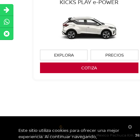
KICKS PLAY e-POWER
EXPLORA
PRECIOS
COTIZA
Este sitio utiliza cookies para ofrecer una mejor
| Nissan Tecámac
|
Carretera Libre Mexico Pachuca Km. 39.
experiencia. Al continuar navegando,