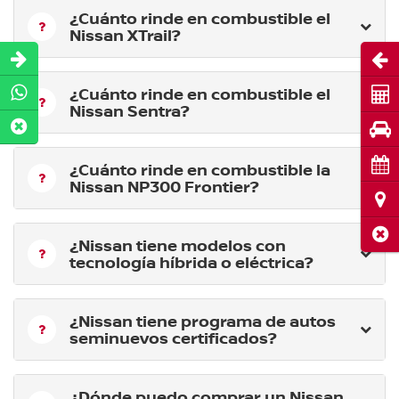
¿Cuánto rinde en combustible el
Nissan XTrail?
Abri
¿Cuánto rinde en combustible el
Cot
Nissan Sentra?
Pru
Cita
¿Cuánto rinde en combustible la
Nissan NP300 Frontier?
Ubi
Cerr
¿Nissan tiene modelos con
tecnología híbrida o eléctrica?
¿Nissan tiene programa de autos
seminuevos certificados?
¿Dónde puedo comprar un Nissan