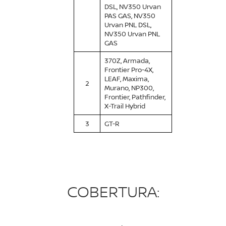
DSL, NV350 Urvan
PAS GAS, NV350
Urvan PNL DSL,
NV350 Urvan PNL
GAS
370Z, Armada,
Frontier Pro-4X,
LEAF, Maxima,
2
Murano, NP300,
Frontier, Pathfinder,
X-Trail Hybrid
3
GT-R
COBERTURA: