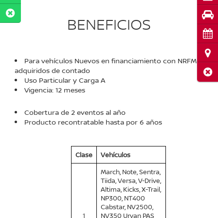
Pru
BENEFICIOS
Cita
Ubi
Para vehículos Nuevos en financiamiento con NRFM y
adquiridos de contado
Cerr
Uso Particular y Carga A
Vigencia: 12 meses
Cobertura de 2 eventos al año
Producto recontratable hasta por 6 años
Clase
Vehículos
March, Note, Sentra,
Tiida, Versa, V-Drive,
Altima, Kicks, X-Trail,
NP300, NT400
Cabstar, NV2500,
1
NV350 Urvan PAS