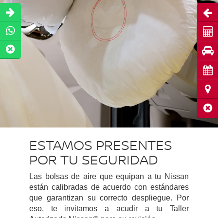
Abri
Coti
Pru
Cita
Ubic
Cerr
ESTAMOS PRESENTES
POR TU SEGURIDAD
Las bolsas de aire que equipan a tu Nissan
están calibradas de acuerdo con estándares
que garantizan su correcto despliegue. Por
eso, te invitamos a acudir a tu Taller