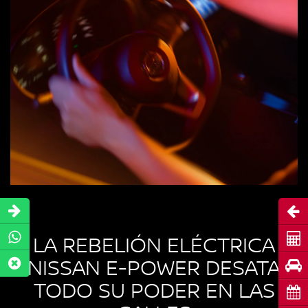
Abri
LA REBELIÓN ELÉCTRICA
Cot
NISSAN E-POWER DESATA
Pru
TODO SU PODER EN LAS
Cita