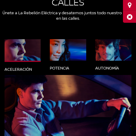
CALLES
Ubi
Únete a La Rebelión Eléctrica y desatemos juntos todo nuestro poder
Cerr
en las calles.
POTENCIA
AUTONOMÍA
ACELERACIÓN