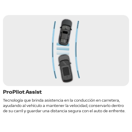
e
ProPilot Assist
F
d
Tecnología que brinda asistencia en la conducción en carretera,
ayudando al vehículo a mantener la velocidad, conservarlo dentro
S
de su carril y guardar una distancia segura con el auto de enfrente.
a
d
lo
a
m