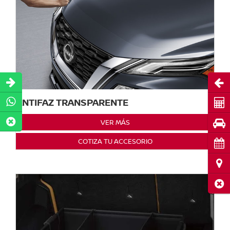
Abri
ANTIFAZ TRANSPARENTE
Cot
Pru
VER MÁS
COTIZA TU ACCESORIO
Cita
Ubi
Cerr