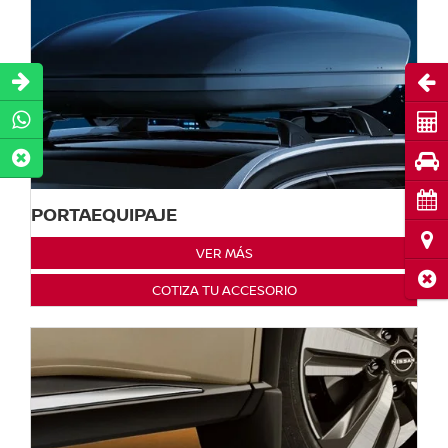
Abri
Cot
Pru
Cita
PORTAEQUIPAJE
Ubi
VER MÁS
Cerr
COTIZA TU ACCESORIO