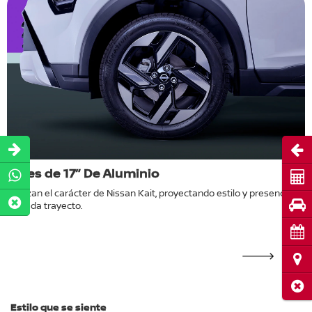
Abri
Rines de 17” De Aluminio
F
Cot
(
Realzan el carácter de Nissan Kait, proyectando estilo y presencia
Pru
en cada trayecto.
o
H
m
Cita
Ubi
Cerr
Estilo que se siente