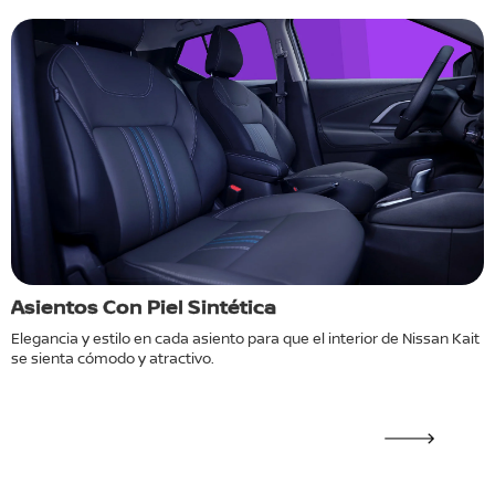
Asientos Con Piel Sintética
C
e
Elegancia y estilo en cada asiento para que el interior de Nissan Kait
C
se sienta cómodo y atractivo.
N