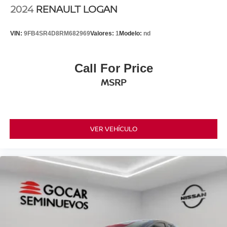
2024
RENAULT LOGAN
VIN:
9FB4SR4D8RM682969
Valores:
1
Modelo:
nd
Call For Price
MSRP
VER VEHÍCULO