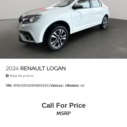
2024
RENAULT LOGAN
Baja de precio
VIN:
9FB4SR4D8RM682941
Valores:
1
Modelo:
nd
Call For Price
MSRP