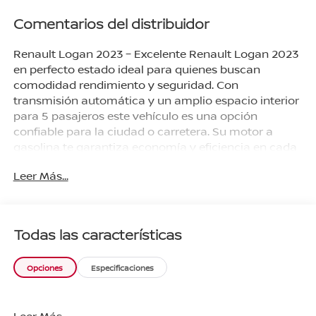
Comentarios del distribuidor
Renault Logan 2023 – Excelente Renault Logan 2023
en perfecto estado ideal para quienes buscan
comodidad rendimiento y seguridad. Con
transmisión automática y un amplio espacio interior
para 5 pasajeros este vehículo es una opción
confiable para la ciudad o carretera. Su motor a
gasolina te garantiza economía y eficiencia en cada
trayecto. Características destacadas: - Marca:
Leer Más...
Renault - Modelo: Logan - Año: 2023 - Precio: $223
000 - Kilometraje: 89 501 km - Transmisión:
Automática - Combustible: Gasolina - Número de
pasajeros: 5 - Accesorios originales - Todos los
Todas las características
servicios de agencia Beneficios exclusivos de
agencia: - Accesorios originales incluidos - Todos los
Opciones
Especificaciones
servicios realizados en agencia ¡Agenda hoy tu
prueba de manejo y arranca con planes desde 20%
de enganche! ¡Tu Renault Logan te espera en Nissan