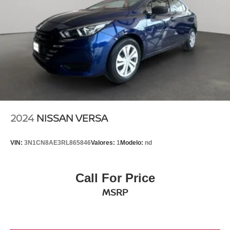
2024
NISSAN VERSA
VIN:
3N1CN8AE3RL865846
Valores:
1
Modelo:
nd
Call For Price
MSRP