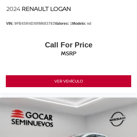
2024
RENAULT LOGAN
VIN:
9FB4SR4DXRM683783
Valores:
1
Modelo:
nd
Call For Price
MSRP
VER VEHÍCULO