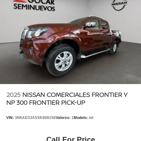
2025
NISSAN COMERCIALES FRONTIER Y
NP 300 FRONTIER PICK-UP
VIN:
3N6AD33A5SK808156
Valores:
1
Modelo:
nd
Call For Price