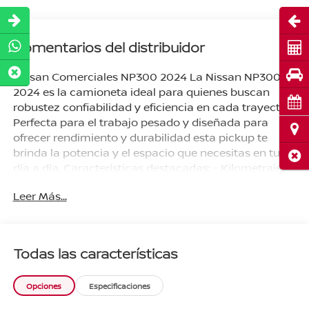
Abri
Comentarios del distribuidor
Cot
Pru
Nissan Comerciales NP300 2024 La Nissan NP300
2024 es la camioneta ideal para quienes buscan
Cita
robustez confiabilidad y eficiencia en cada trayecto.
Perfecta para el trabajo pesado y diseñada para
Ubi
ofrecer rendimiento y durabilidad esta pickup te
brinda la potencia y el espacio que necesitas en tu
Cerr
día a día. Características destacadas: - Kilometraje:
61 436 km - Transmisión manual - Motor a gasolina -
Leer Más...
Capacidad para 2 pasajeros - Servicios de agencia
completos - Excelente estado mecánico y funcional -
Precio competitivo Beneficios exclusivos de agencia:
- Todos los servicios realizados en agencia Nissan
Todas las características
Tecámac ¡Agenda hoy tu prueba de manejo y
arranca con planes desde 20% de enganche! ¡Tu
Opciones
Especificaciones
Nissan NP300 te espera en (Nissan Tecámac)!
Pregunta por disponibilidad y agenda tu prueba de