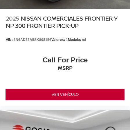
2025
NISSAN COMERCIALES FRONTIER Y
NP 300 FRONTIER PICK-UP
VIN:
3N6AD33A5SK808156
Valores:
1
Modelo:
nd
Call For Price
MSRP
VER VEHÍCULO