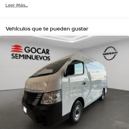
Leer Más...
pago de contado y vive la emoción de manejar un
auténtico Nissan Urvan Panel!
Vehículos que te pueden gustar