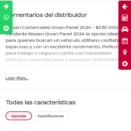
Abri
Comentarios del distribuidor
Cot
Nissan Comerciales Urvan Panel 2024 – $530 000
Pru
Excelente Nissan Urvan Panel 2024 la opción ideal
para quienes buscan un vehículo utilitario confiable
Cita
espacioso y con un excelente rendimiento. Perfecta
Ubi
para trabajo o negocio cuenta con transmisión
manual y capacidad para 4 pasajeros ofreciéndote
Cerr
la robustez y versatilidad que necesitas para tu día a
día. Características destacadas: - Año: 2024 -
Leer Más...
Kilometraje: 82 997 km - Transmisión: Manual -
Combustible: Gasolina - Capacidad: 4 pasajeros -
Accesorios originales incluidos - Precio: $530 000 -
Agencia: Nissan Tecámac Beneficios exclusivos de
Todas las características
agencia: - Accesorios originales incluidos ¡Agenda
hoy tu prueba de manejo y arranca con planes desde
Opciones
Especificaciones
20% de enganche! ¡Tu Nissan Urvan Panel te espera
en (Nissan Tecámac)! Pregunta por disponibilidad y
agenda tu prueba de manejo hoy mismo. Crédito o