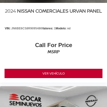
2024
NISSAN COMERCIALES URVAN PANEL
VIN:
JN6BE6CS8R9095486
Valores:
1
Modelo:
nd
Call For Price
MSRP
VER VEHÍCULO