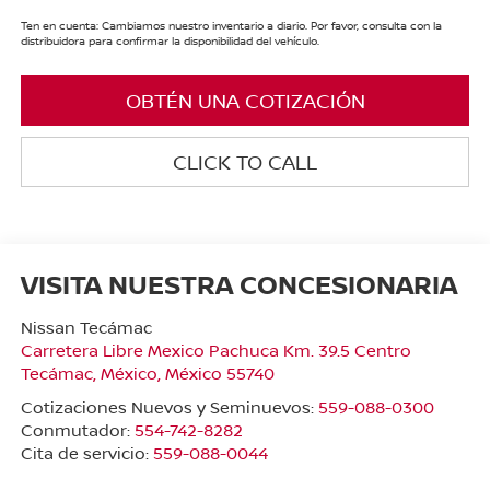
Ten en cuenta: Cambiamos nuestro inventario a diario. Por favor, consulta con la
distribuidora para confirmar la disponibilidad del vehículo.
OBTÉN UNA COTIZACIÓN
CLICK TO CALL
VISITA NUESTRA CONCESIONARIA
Nissan Tecámac
Carretera Libre Mexico Pachuca Km. 39.5 Centro
Tecámac
,
México
, México
55740
Cotizaciones Nuevos y Seminuevos:
559-088-0300
Conmutador:
554-742-8282
Cita de servicio:
559-088-0044