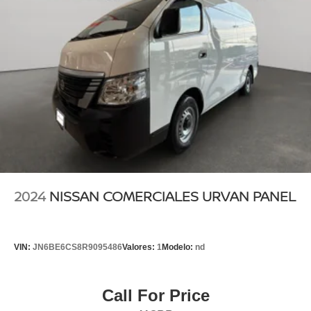
2024
NISSAN COMERCIALES URVAN PANEL
VIN:
JN6BE6CS8R9095486
Valores:
1
Modelo:
nd
Call For Price