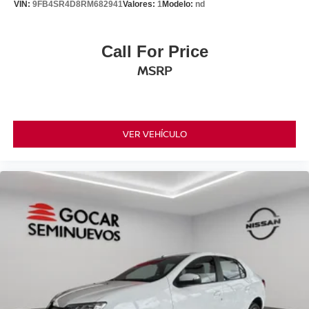
VIN:
9FB4SR4D8RM682941
Valores:
1
Modelo:
nd
Call For Price
MSRP
VER VEHÍCULO