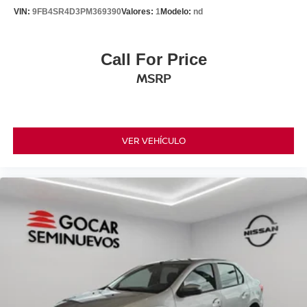
VIN:
9FB4SR4D3PM369390
Valores:
1
Modelo:
nd
Call For Price
MSRP
VER VEHÍCULO