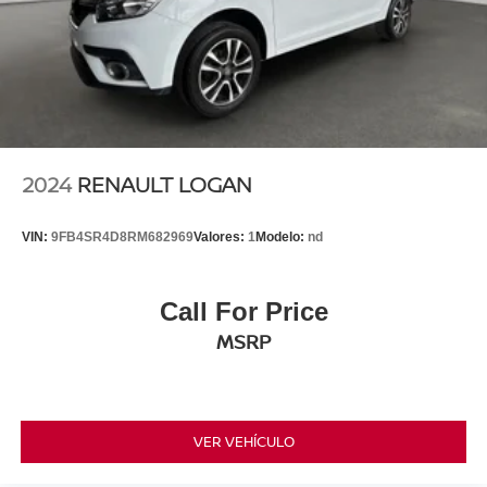
2024
RENAULT LOGAN
VIN:
9FB4SR4D8RM682969
Valores:
1
Modelo:
nd
Call For Price
MSRP
VER VEHÍCULO