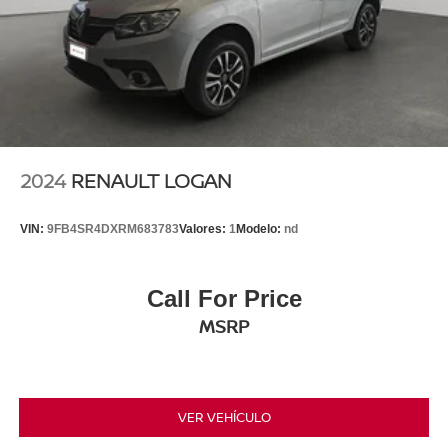
2024
RENAULT LOGAN
VIN:
9FB4SR4DXRM683783
Valores:
1
Modelo:
nd
Call For Price
MSRP
VER VEHÍCULO