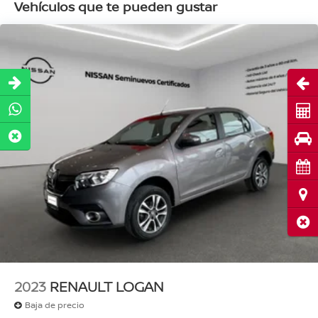
Vehículos que te pueden gustar
Abri
Cot
Pru
Cita
Ubi
Cerr
2023
RENAULT LOGAN
Baja de precio