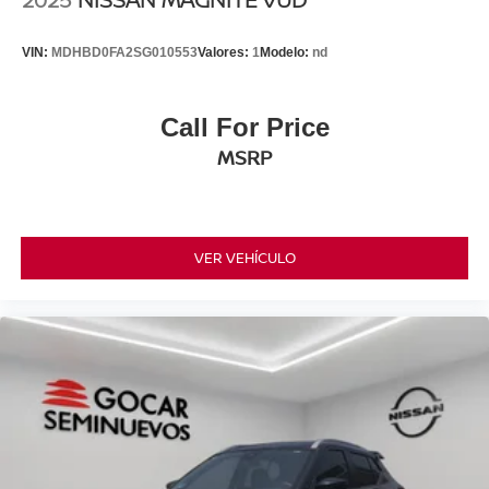
VIN:
MDHBD0FA2SG010553
Valores:
1
Modelo:
nd
Call For Price
MSRP
VER VEHÍCULO