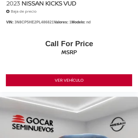
2023
NISSAN KICKS VUD
Baja de precio
VIN:
3N8CP5HE2PL486821
Valores:
1
Modelo:
nd
Call For Price
MSRP
VER VEHÍCULO