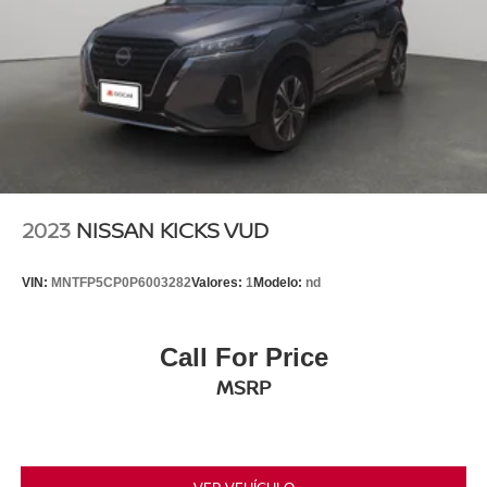
2023
NISSAN KICKS VUD
VIN:
MNTFP5CP0P6003282
Valores:
1
Modelo:
nd
Call For Price
MSRP
VER VEHÍCULO