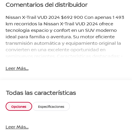
Comentarios del distribuidor
Nissan X-Trail VUD 2024 $692 900 Con apenas 1 493
km recorridos la Nissan X-Trail VUD 2024 ofrece
tecnología espacio y confort en un SUV moderno
ideal para familia o aventura. Su motor eficiente
transmisión automática y equipamiento original la
convierten en una excelente oportunidad en
seminuevos recientes. Características destacadas: -
Año: 2024 - Kilometraje: 1 493 km - Motor a gasolina
Leer Más...
- Transmisión automática - Capacidad para 5
pasajeros - Accesorios originales incluidos - Servicios
realizados en agencia - Excelente estado general
Beneficios exclusivos de agencia: - Vehículo con
Todas las características
todos los servicios de agencia - Accesorios originales
garantizados ¡Agenda hoy tu prueba de manejo y
Opciones
Especificaciones
arranca con planes desde 20% de enganche! ¡Tu
Nissan X-Trail VUD te espera en (Nissan Tecámac)!
Pregunta por disponibilidad y agenda tu prueba de
Leer Más...
manejo hoy mismo. Crédito o pago de contado y