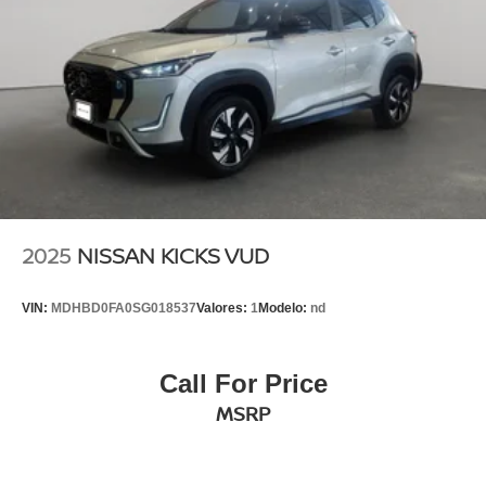
2025
NISSAN KICKS VUD
VIN:
MDHBD0FA0SG018537
Valores:
1
Modelo:
nd
Call For Price
MSRP