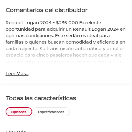
Comentarios del distribuidor
Renault Logan 2024 - $235 000 Excelente
oportunidad para adquirir un Renault Logan 2024 en
óptimas condiciones. Este sedán es ideal para
familias o quienes buscan comodidad y eficiencia en
cada trayecto. Su transmisión automática y amplio
espacio para cinco pasajeros hacen que cada viaje
sea placentero y seguro. Características destacadas:
- Marca: Renault - Modelo: Logan - Año: 2024 -
Leer Más...
Precio: $235 000 - Kilometraje: 60 000 km -
Transmisión: Automática - Tipo de combustible:
Gasolina - Capacidad: 5 pasajeros - Accesorios
originales: No - Servicios de agencia: Sí - Garantía: No
Todas las características
Beneficios exclusivos de agencia: - Todos los
servicios realizados en agencia ¡Agenda hoy tu
Opciones
Especificaciones
prueba de manejo y arranca con planes desde 20%
de enganche! ¡Tu Renault Logan te espera en (Nissan
Tecámac)! Pregunta por disponibilidad y agenda tu