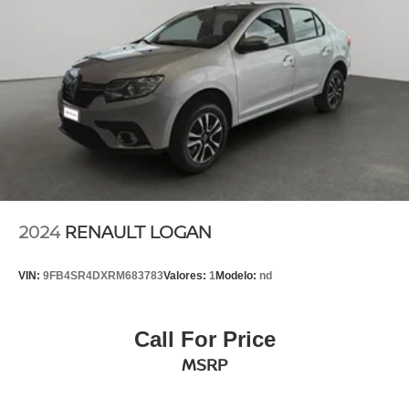
2024
RENAULT LOGAN
VIN:
9FB4SR4DXRM683783
Valores:
1
Modelo:
nd
Call For Price
MSRP