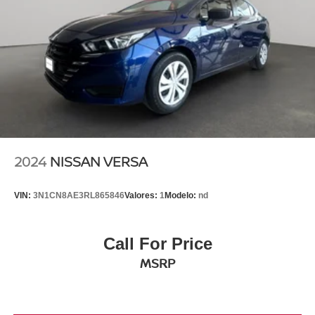
2024
NISSAN VERSA
VIN:
3N1CN8AE3RL865846
Valores:
1
Modelo:
nd
Call For Price
MSRP