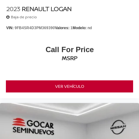
2023
RENAULT LOGAN
Baja de precio
VIN:
9FB4SR4D3PM369390
Valores:
1
Modelo:
nd
Call For Price
MSRP
VER VEHÍCULO