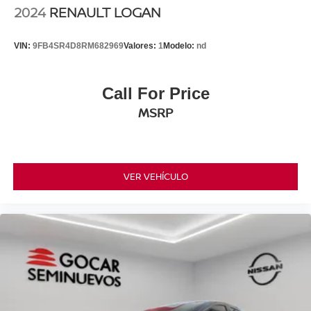
2024
RENAULT LOGAN
VIN:
9FB4SR4D8RM682969
Valores:
1
Modelo:
nd
Call For Price
MSRP
VER VEHÍCULO