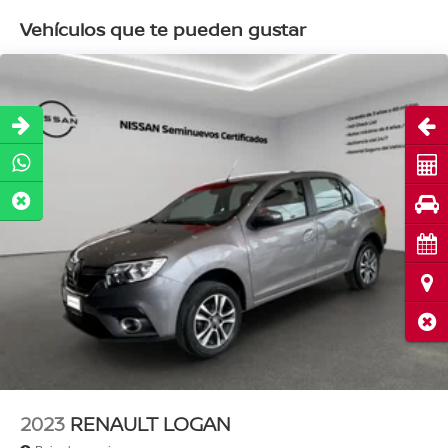
Renault Logan!
Vehículos que te pueden gustar
Abri
Cot
Pru
Cita
Ubi
Cerr
2023
RENAULT LOGAN