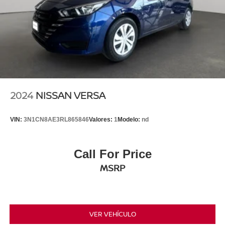
2024
NISSAN VERSA
VIN:
3N1CN8AE3RL865846
Valores:
1
Modelo:
nd
Call For Price
MSRP
VER VEHÍCULO