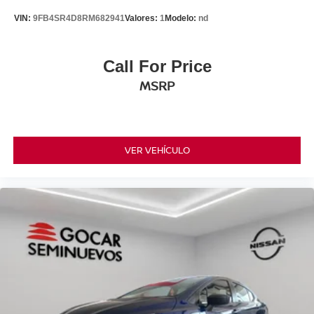
VIN:
9FB4SR4D8RM682941
Valores:
1
Modelo:
nd
Call For Price
MSRP
VER VEHÍCULO