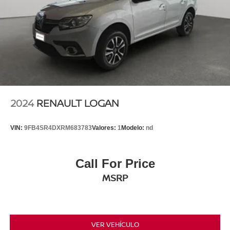
2024
RENAULT LOGAN
VIN:
9FB4SR4DXRM683783
Valores:
1
Modelo:
nd
Call For Price
MSRP
VER VEHÍCULO