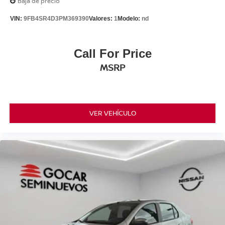
Baja de precio
VIN:
9FB4SR4D3PM369390
Valores:
1
Modelo:
nd
Call For Price
MSRP
VER VEHÍCULO