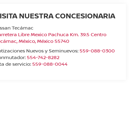
ISITA NUESTRA CONCESIONARIA
issan Tecámac
rretera Libre Mexico Pachuca Km. 39.5 Centro
ecámac
,
México
, México
55740
otizaciones Nuevos y Seminuevos:
559-088-0300
onmutador:
554-742-8282
ta de servicio:
559-088-0044