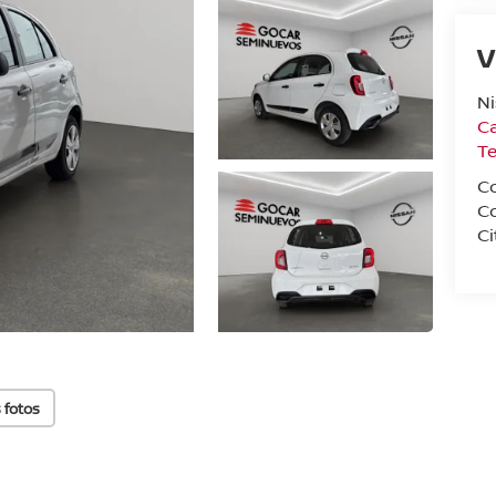
V
N
Ca
T
C
C
Ci
 fotos