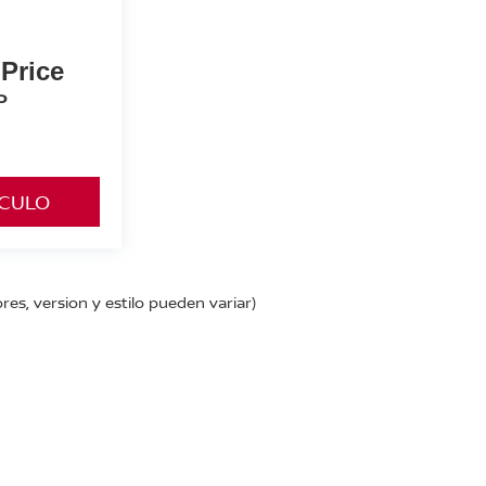
 Price
P
ÍCULO
res, version y estilo pueden variar)