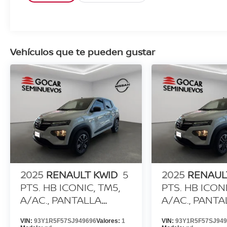
Vehículos que te pueden gustar
2025
RENAULT KWID
5
2025
RENAUL
PTS. HB ICONIC, TM5,
PTS. HB ICONI
A/AC., PANTALLA
A/AC., PANTA
TOUCH 8
TOUCH 8
VIN:
93Y1R5F57SJ949696
Valores:
1
VIN:
93Y1R5F57SJ949