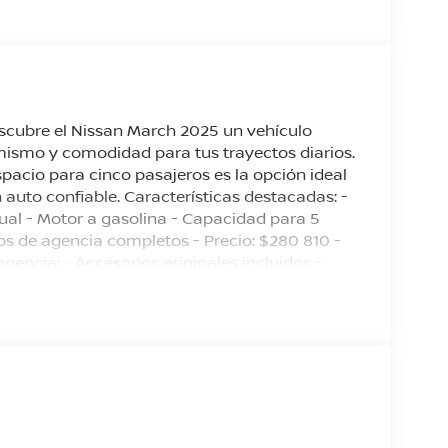
cubre el Nissan March 2025 un vehículo
ismo y comodidad para tus trayectos diarios.
acio para cinco pasajeros es la opción ideal
uto confiable. Características destacadas: -
ual - Motor a gasolina - Capacidad para 5
ios de agencia completos - Precio: $280 810 -
encia: - Accesorios originales incluidos -
 hoy tu prueba de manejo y arranca con planes
a en Nissan Tecámac! Pregunta por
ismo. Crédito o pago de contado y vive la