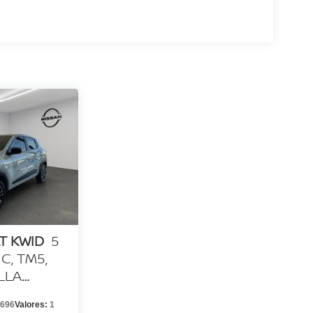
T KWID
5
C, TM5,
LLA
696
Valores:
1