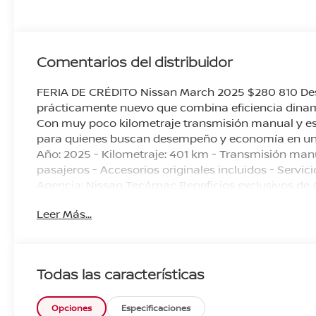
Comentarios del distribuidor
FERIA DE CRÉDITO Nissan March 2025 $280 810 Des
prácticamente nuevo que combina eficiencia dinam
Con muy poco kilometraje transmisión manual y esp
para quienes buscan desempeño y economía en un a
Año: 2025 - Kilometraje: 401 km - Transmisión man
pasajeros - Accesorios originales incluidos - Servic
Agencia: Nissan Tecámac Beneficios exclusivos de ag
Todos los servicios de agencia realizados ¡Agenda
Leer Más...
desde 20% de enganche! ¡Tu Nissan March te esper
disponibilidad y agenda tu prueba de manejo hoy m
emoción de manejar un auténtico Nissan March!
Todas las características
Opciones
Especificaciones