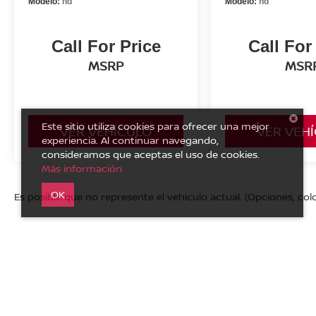
Modelo:
nd
Modelo:
nd
Call For Price
Call For
MSRP
MSR
Este sitio utiliza cookies para ofrecer una mejor
VER VEHÍCULO
VER VEH
experiencia. Al continuar navegando,
consideramos que aceptas el uso de cookies.
Más información
OK
Es posible que no represente el vehiculo actual. (Opciones, colo