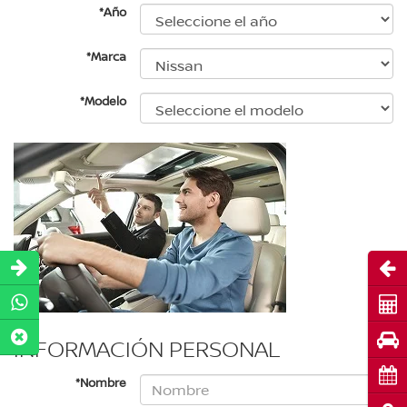
*Año
*Marca
*Modelo
Abri
Cot
Pru
INFORMACIÓN PERSONAL
Cita
*Nombre