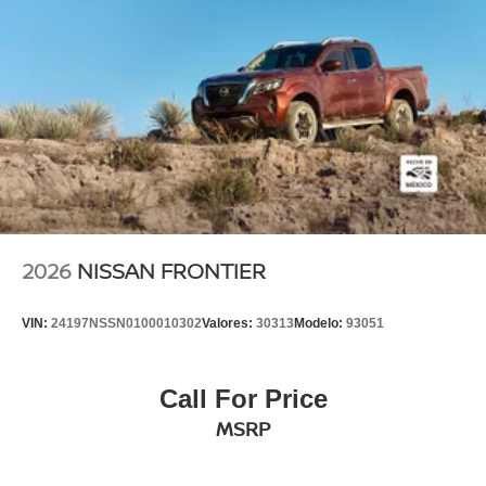
2026
NISSAN FRONTIER
VIN:
24197NSSN0100010302
Valores:
30313
Modelo:
93051
Call For Price
MSRP