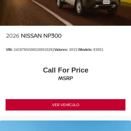
2026
NISSAN NP300
VIN:
24197NSSN0100010292
Valores:
30313
Modelo:
93051
Call For Price
MSRP
VER VEHÍCULO