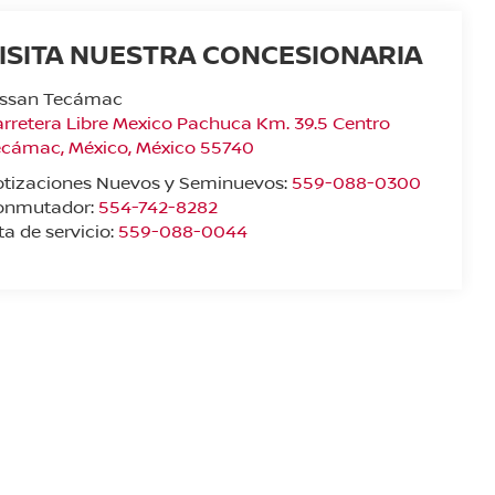
ISITA NUESTRA CONCESIONARIA
issan Tecámac
rretera Libre Mexico Pachuca Km. 39.5 Centro
ecámac
,
México
, México
55740
otizaciones Nuevos y Seminuevos:
559-088-0300
onmutador:
554-742-8282
ta de servicio:
559-088-0044