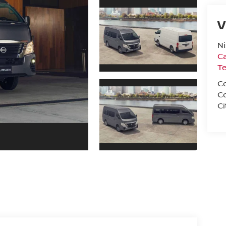
V
N
Ca
T
C
C
Ci