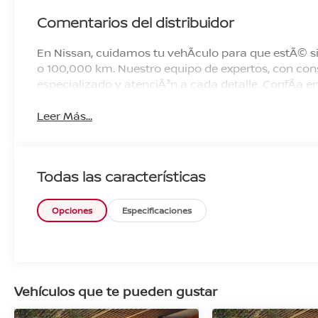
Comentarios del distribuidor
En Nissan, cuidamos tu vehÃ­culo para que estÃ© si
o 100,000 km. Nuestro equipo de expertos, con cons
especializado y atenciÃ³n a cada detalle. ConfÃ­a
Leer Más...
Todas las características
Opciones
Especificaciones
Vehículos que te pueden gustar