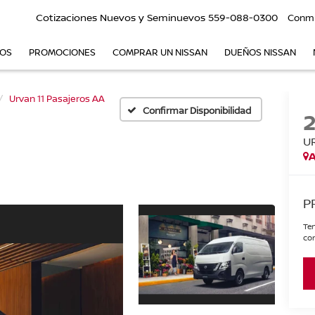
Cotizaciones Nuevos y Seminuevos
559-088-0300
Conm
VOS
PROMOCIONES
COMPRAR UN NISSAN
DUEÑOS NISSAN
Urvan 11 Pasajeros AA
Confirmar Disponibilidad
U
A
P
Ten
con