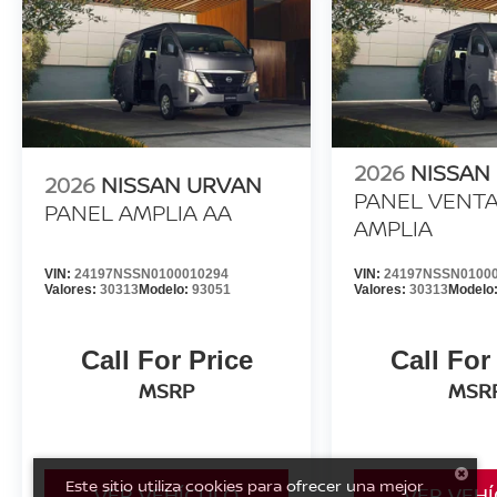
2026
NISSAN
2026
NISSAN URVAN
PANEL VENT
PANEL AMPLIA AA
AMPLIA
VIN:
24197NSSN0100010294
VIN:
24197NSSN0100
Valores:
30313
Modelo:
93051
Valores:
30313
Modelo
Call For Price
Call For
MSRP
MSR
Este sitio utiliza cookies para ofrecer una mejor
VER VEHÍCULO
VER VEH