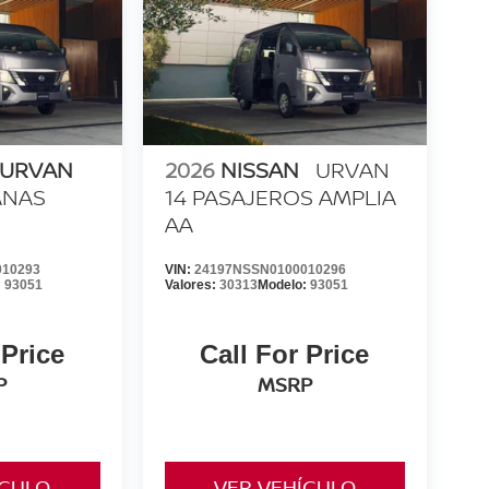
 URVAN
2026
NISSAN
URVAN
ANAS
14 PASAJEROS AMPLIA
AA
010293
VIN:
24197NSSN0100010296
:
93051
Valores:
30313
Modelo:
93051
 Price
Call For Price
P
MSRP
ÍCULO
VER VEHÍCULO