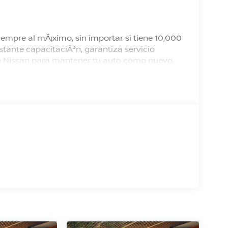
empre al mÃ¡ximo, sin importar si tiene 10,000
tante capacitaciÃ³n, garantiza servicio
 en Nissan para mantener tu auto como nuevo.