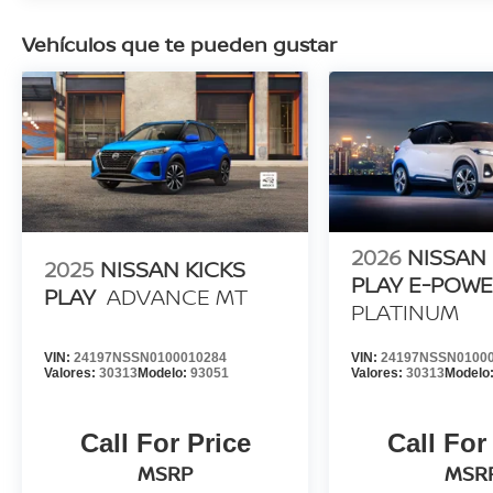
Vehículos que te pueden gustar
2026
NISSAN 
2025
NISSAN KICKS
PLAY E-POW
PLAY
ADVANCE MT
PLATINUM
VIN:
24197NSSN0100010284
VIN:
24197NSSN0100
Valores:
30313
Modelo:
93051
Valores:
30313
Modelo
Call For Price
Call For
MSRP
MSR