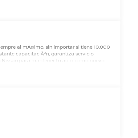
empre al mÃ¡ximo, sin importar si tiene 10,000
tante capacitaciÃ³n, garantiza servicio
 en Nissan para mantener tu auto como nuevo.