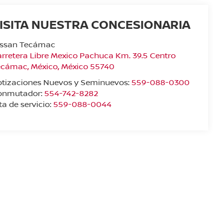
ISITA NUESTRA CONCESIONARIA
issan Tecámac
rretera Libre Mexico Pachuca Km. 39.5 Centro
ecámac
,
México
, México
55740
otizaciones Nuevos y Seminuevos:
559-088-0300
onmutador:
554-742-8282
ta de servicio:
559-088-0044