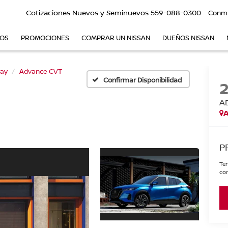
Cotizaciones Nuevos y Seminuevos
559-088-0300
Conm
VOS
PROMOCIONES
COMPRAR UN NISSAN
DUEÑOS NISSAN
lay
Advance CVT
Confirmar Disponibilidad
A
A
P
Ten
con