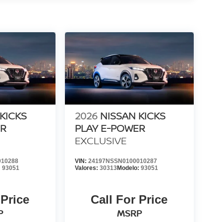
KICKS
2026
NISSAN KICKS
ER
PLAY E-POWER
EXCLUSIVE
010288
VIN:
24197NSSN0100010287
:
93051
Valores:
30313
Modelo:
93051
 Price
Call For Price
P
MSRP