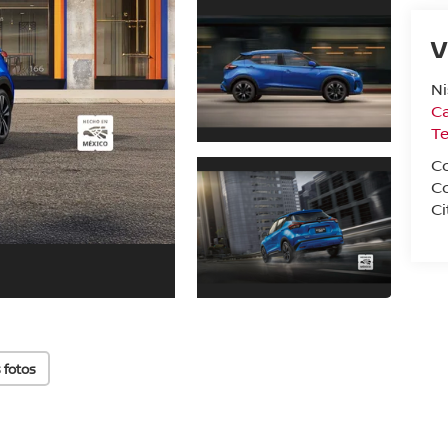
V
N
Ca
T
C
C
Ci
 fotos