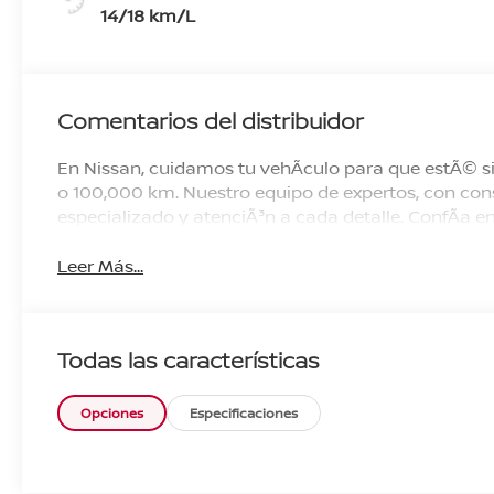
14/18 km/L
Comentarios del distribuidor
En Nissan, cuidamos tu vehÃ­culo para que estÃ© si
o 100,000 km. Nuestro equipo de expertos, con cons
especializado y atenciÃ³n a cada detalle. ConfÃ­a
Leer Más...
Todas las características
Opciones
Especificaciones