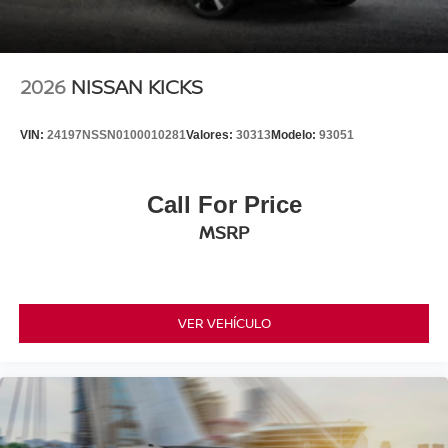
2026
NISSAN KICKS
VIN:
24197NSSN0100010281
Valores:
30313
Modelo:
93051
Call For Price
MSRP
VER VEHÍCULO