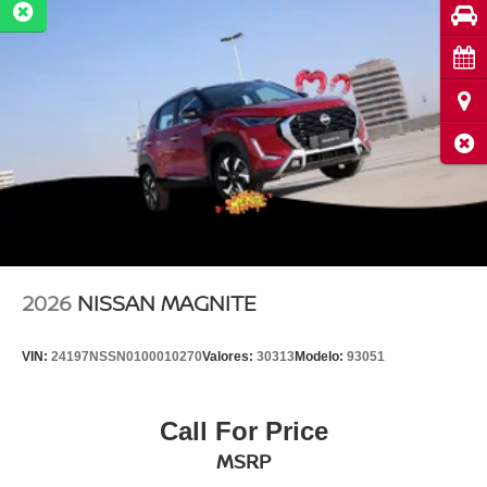
Pru
Cita
Ubi
Cerr
2026
NISSAN MAGNITE
VIN:
24197NSSN0100010270
Valores:
30313
Modelo:
93051
Call For Price
MSRP