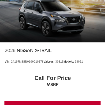
2026
NISSAN X-TRAIL
VIN:
24197NSSN0100010278
Valores:
30313
Modelo:
93051
Call For Price
MSRP