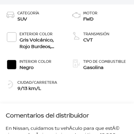
CATEGORÍA
MOTOR
SUV
FWD
EXTERIOR COLOR
TRANSMISIÓN
Gris Volcánico,
CVT
Rojo Burdeos,
Blanco Aperlado,
Azul Imperial, Gris
INTERIOR COLOR
TIPO DE COMBUSTIBLE
Oxford,
Negro
Gasolina
Blanco/Negro,
Gris/Negro
CIUDAD/CARRETERA
9/13 km/L
Comentarios del distribuidor
En Nissan, cuidamos tu vehÃ­culo para que estÃ©