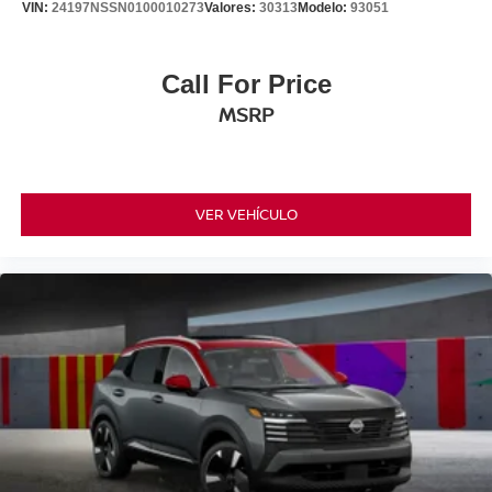
VIN:
24197NSSN0100010273
Valores:
30313
Modelo:
93051
Call For Price
MSRP
VER VEHÍCULO