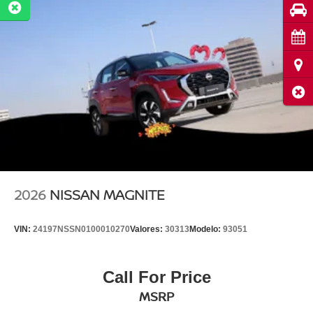
Pru
Cita
Ubi
Cerr
2026
NISSAN MAGNITE
VIN:
24197NSSN0100010270
Valores:
30313
Modelo:
93051
Call For Price
MSRP