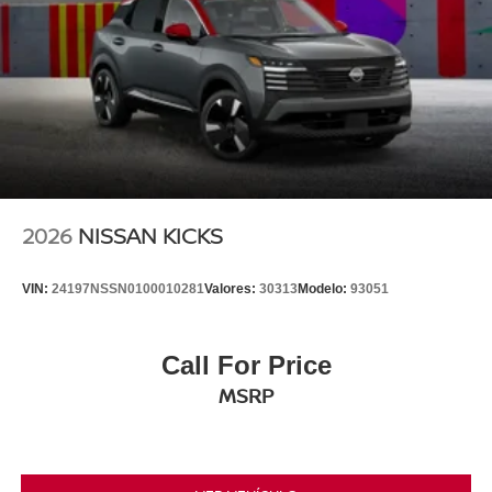
2026
NISSAN KICKS
VIN:
24197NSSN0100010281
Valores:
30313
Modelo:
93051
Call For Price
MSRP