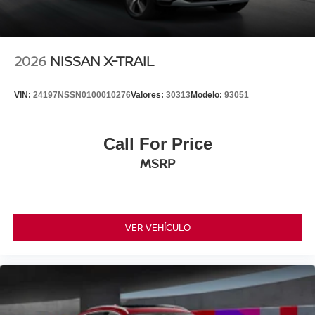
2026
NISSAN X-TRAIL
VIN:
24197NSSN0100010276
Valores:
30313
Modelo:
93051
Call For Price
MSRP
VER VEHÍCULO