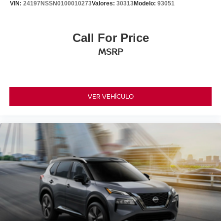
VIN:
24197NSSN0100010273
Valores:
30313
Modelo:
93051
Call For Price
MSRP
VER VEHÍCULO