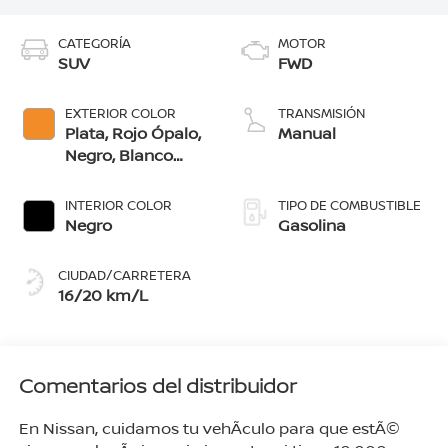
CATEGORÍA
MOTOR
SUV
FWD
EXTERIOR COLOR
TRANSMISIÓN
Plata, Rojo Ópalo,
Manual
Negro, Blanco
Glaciar, Naranja
Bengala, Azul
INTERIOR COLOR
TIPO DE COMBUSTIBLE
Ártico, Gris Oxford
Negro
Gasolina
CIUDAD/CARRETERA
16/20 km/L
Comentarios del distribuidor
En Nissan, cuidamos tu vehÃ­culo para que estÃ©