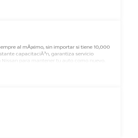
empre al mÃ¡ximo, sin importar si tiene 10,000
tante capacitaciÃ³n, garantiza servicio
 en Nissan para mantener tu auto como nuevo.