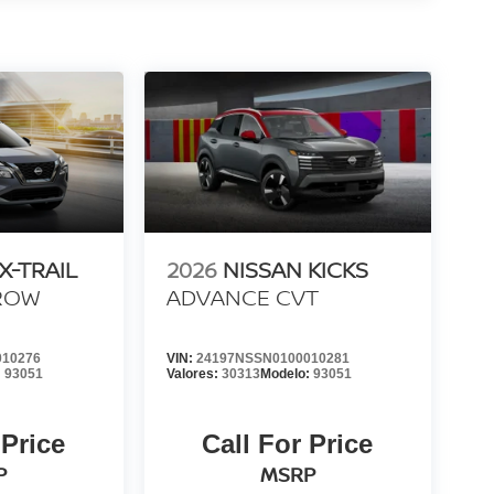
X-TRAIL
2026
NISSAN KICKS
 ROW
ADVANCE CVT
010276
VIN:
24197NSSN0100010281
:
93051
Valores:
30313
Modelo:
93051
 Price
Call For Price
P
MSRP