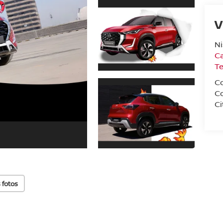
V
N
Ca
T
C
C
Ci
 fotos