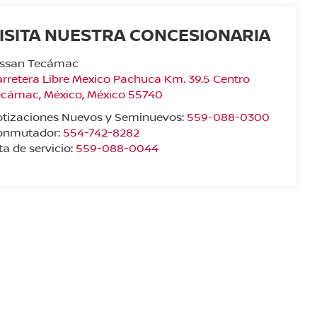
ISITA NUESTRA CONCESIONARIA
issan Tecámac
rretera Libre Mexico Pachuca Km. 39.5 Centro
ecámac
,
México
, México
55740
otizaciones Nuevos y Seminuevos:
559-088-0300
onmutador:
554-742-8282
ta de servicio:
559-088-0044