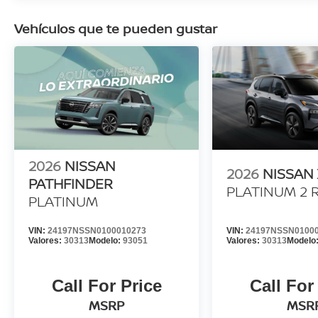
Vehículos que te pueden gustar
2026
NISSAN
2026
NISSAN 
PATHFINDER
PLATINUM 2
PLATINUM
VIN:
24197NSSN0100010273
VIN:
24197NSSN0100
Valores:
30313
Modelo:
93051
Valores:
30313
Modelo
Call For Price
Call For
MSRP
MSR