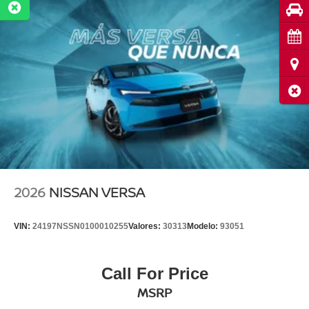
Pru
Cita
Ubi
Cerr
2026
NISSAN VERSA
VIN:
24197NSSN0100010255
Valores:
30313
Modelo:
93051
Call For Price
MSRP