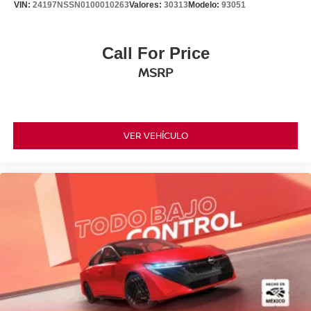
VIN:
24197NSSN0100010263
Valores:
30313
Modelo:
93051
Call For Price
MSRP
VER VEHÍCULO