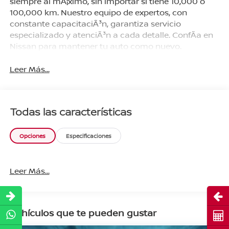
siempre al mÃ¡ximo, sin importar si tiene 10,000 o
100,000 km. Nuestro equipo de expertos, con
constante capacitaciÃ³n, garantiza servicio
especializado y atenciÃ³n a cada detalle. ConfÃ­a en
Nissan para mantener tu auto como nuevo.
Leer Más...
Todas las características
Opciones
Especificaciones
Leer Más...
Abri
Vehículos que te pueden gustar
Cot