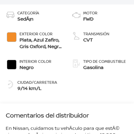
CATEGORÍA
MOTOR
SedÃ¡n
FWD
EXTERIOR COLOR
TRANSMISIÓN
Plata, Azul Zafiro,
CVT
Gris Oxford, Negro,
Naranja Solar,
Azul Cobalto, Rojo
INTERIOR COLOR
TIPO DE COMBUSTIBLE
Burdeos, Blanco
Negro
Gasolina
Perlado, Blanco
Gris Lunar
CIUDAD/CARRETERA
9/14 km/L
Comentarios del distribuidor
En Nissan, cuidamos tu vehÃ­culo para que estÃ©