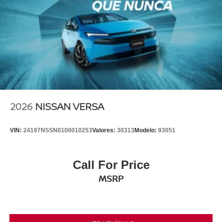
2026
NISSAN VERSA
VIN:
24197NSSN0100010253
Valores:
30313
Modelo:
93051
Call For Price
MSRP