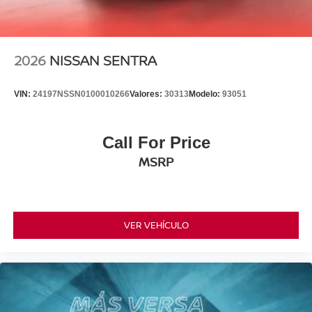
2026
NISSAN SENTRA
VIN:
24197NSSN0100010266
Valores:
30313
Modelo:
93051
Call For Price
MSRP
VER VEHÍCULO