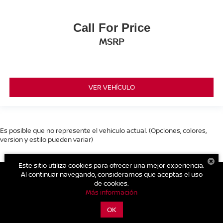
Call For Price
MSRP
VER VEHÍCULO
Es posible que no represente el vehiculo actual. (Opciones, colores,
version y estilo pueden variar)
Este sitio utiliza cookies para ofrecer una mejor experiencia.
Al continuar navegando, consideramos que aceptas el uso
de cookies.
| Nissan Tecámac
|
Carretera Libre Mexico Pachuca Km. 39.5
Más información
Centro,
Tecámac,
México,
México
55740
| Cotizaciones Nuevos y
Seminuevos:
559-088-0300
|
Contáctanos
|
Aviso de Privacidad
|
Mapa del
OK
sitio