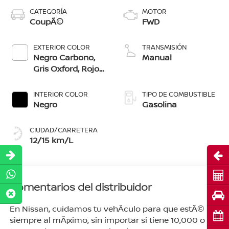
CATEGORÍA
MOTOR
CoupÃ©
FWD
EXTERIOR COLOR
TRANSMISIÓN
Negro Carbono,
Manual
Gris Oxford, Rojo
Merlot, Azul
Vibrante,
INTERIOR COLOR
TIPO DE COMBUSTIBLE
Plata/Negro, Rojo
Negro
Gasolina
Impulso/Negro,
Blanco
CIUDAD/CARRETERA
Lunar/Negro
12/15 km/L
Abri
Cot
Comentarios del distribuidor
Pru
En Nissan, cuidamos tu vehÃ­culo para que estÃ©
Cita
siempre al mÃ¡ximo, sin importar si tiene 10,000 o