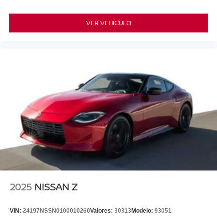
VER VEHÍCULO
2025
NISSAN Z
VIN:
24197NSSN0100010260
Valores:
30313
Modelo:
93051