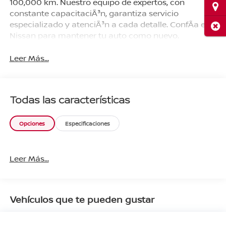
100,000 km. Nuestro equipo de expertos, con
Ubi
constante capacitaciÃ³n, garantiza servicio
especializado y atenciÃ³n a cada detalle. ConfÃ­a en
Cerr
Nissan para mantener tu auto como nuevo.
Leer Más...
Todas las características
Opciones
Especificaciones
Leer Más...
Vehículos que te pueden gustar