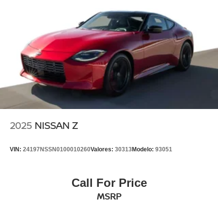
2025
NISSAN Z
VIN:
24197NSSN0100010260
Valores:
30313
Modelo:
93051
Call For Price
MSRP