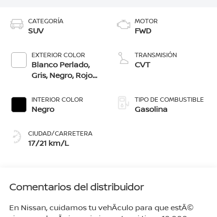
CATEGORÍA
MOTOR
SUV
FWD
EXTERIOR COLOR
TRANSMISIÓN
Blanco Perlado,
CVT
Gris, Negro, Rojo
Burdeos, Azul
Acero, Cafã‰
INTERIOR COLOR
TIPO DE COMBUSTIBLE
Pecano
Negro
Gasolina
CIUDAD/CARRETERA
17/21 km/L
Comentarios del distribuidor
En Nissan, cuidamos tu vehÃ­culo para que estÃ©