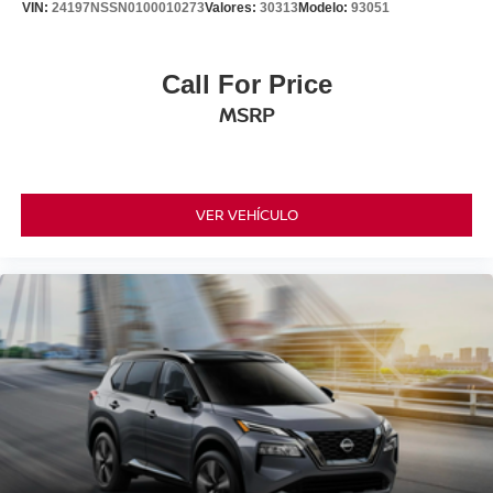
VIN:
24197NSSN0100010273
Valores:
30313
Modelo:
93051
Call For Price
MSRP
VER VEHÍCULO