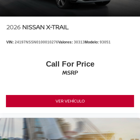
2026
NISSAN X-TRAIL
VIN:
24197NSSN0100010276
Valores:
30313
Modelo:
93051
Call For Price
MSRP
VER VEHÍCULO