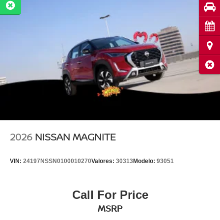
Pru
Cita
Ubi
Cerr
2026
NISSAN MAGNITE
VIN:
24197NSSN0100010270
Valores:
30313
Modelo:
93051
Call For Price
MSRP