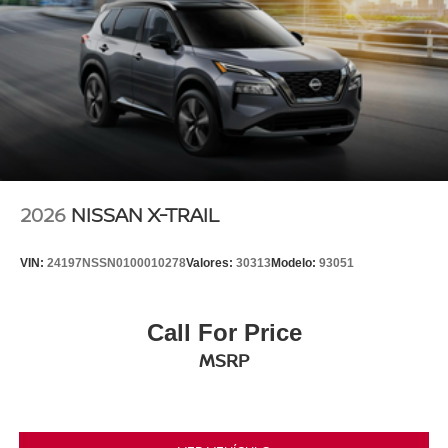
2026
NISSAN X-TRAIL
VIN:
24197NSSN0100010278
Valores:
30313
Modelo:
93051
Call For Price
MSRP