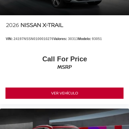
2026
NISSAN X-TRAIL
VIN:
24197NSSN0100010276
Valores:
30313
Modelo:
93051
Call For Price
MSRP
VER VEHÍCULO