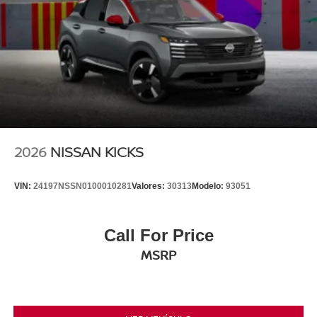
2026
NISSAN KICKS
VIN:
24197NSSN0100010281
Valores:
30313
Modelo:
93051
Call For Price
MSRP