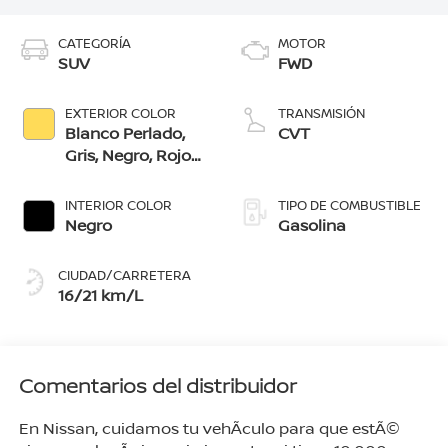
CATEGORÍA
MOTOR
SUV
FWD
EXTERIOR COLOR
TRANSMISIÓN
Blanco Perlado,
CVT
Gris, Negro, Rojo
Burdeos, Azul
Acero, Café
INTERIOR COLOR
TIPO DE COMBUSTIBLE
Pecano,
Negro
Gasolina
Blanco/Negro,
Azul Acero/Negro,
CIUDAD/CARRETERA
Gris
16/21 km/L
Metálico/Negro,
Amarillo
Toscano/Negro
Comentarios del distribuidor
En Nissan, cuidamos tu vehÃ­culo para que estÃ©