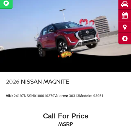
Pru
Cita
Ubi
Cerr
2026
NISSAN MAGNITE
VIN:
24197NSSN0100010270
Valores:
30313
Modelo:
93051
Call For Price
MSRP