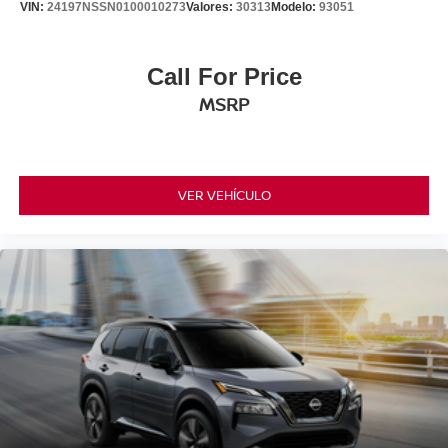
VIN:
24197NSSN0100010273
Valores:
30313
Modelo:
93051
Call For Price
MSRP
VER VEHÍCULO