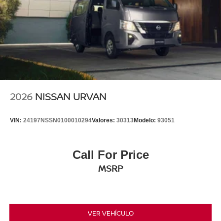
2026
NISSAN URVAN
VIN:
24197NSSN0100010294
Valores:
30313
Modelo:
93051
Call For Price
MSRP
VER VEHÍCULO