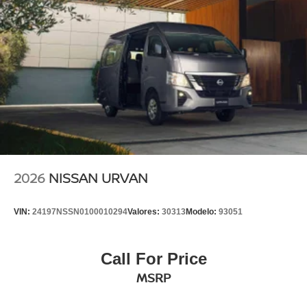
2026
NISSAN URVAN
VIN:
24197NSSN0100010294
Valores:
30313
Modelo:
93051
Call For Price
MSRP