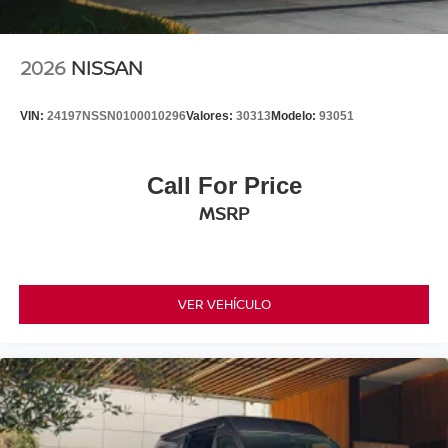
2026
NISSAN
VIN:
24197NSSN0100010296
Valores:
30313
Modelo:
93051
Call For Price
MSRP
VER VEHÍCULO