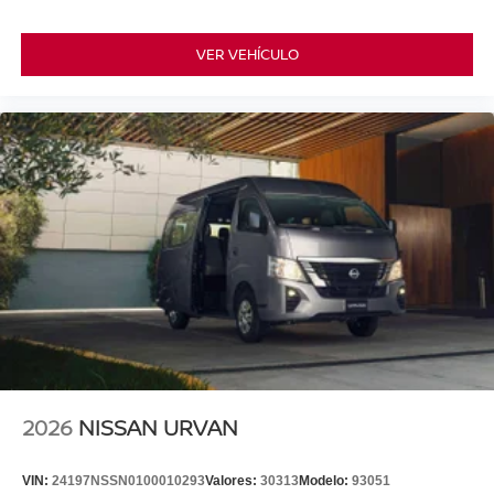
VER VEHÍCULO
2026
NISSAN URVAN
VIN:
24197NSSN0100010293
Valores:
30313
Modelo:
93051