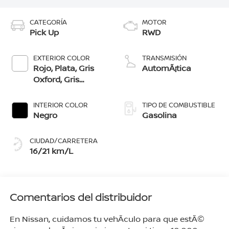
CATEGORÍA
MOTOR
Pick Up
RWD
EXTERIOR COLOR
TRANSMISIÓN
Rojo, Plata, Gris
AutomÃ¡tica
Oxford, Gris
Volcánico, Negro,
Blanco
INTERIOR COLOR
TIPO DE COMBUSTIBLE
Negro
Gasolina
CIUDAD/CARRETERA
16/21 km/L
Comentarios del distribuidor
En Nissan, cuidamos tu vehÃ­culo para que estÃ©