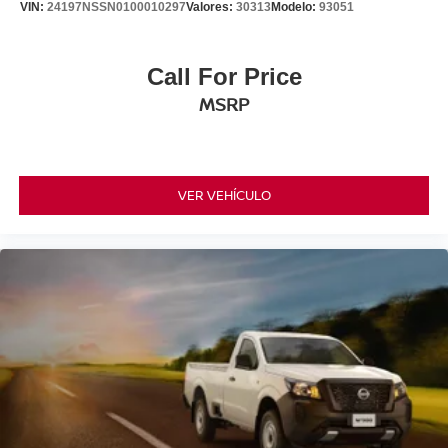
VIN:
24197NSSN0100010297
Valores:
30313
Modelo:
93051
Call For Price
MSRP
VER VEHÍCULO