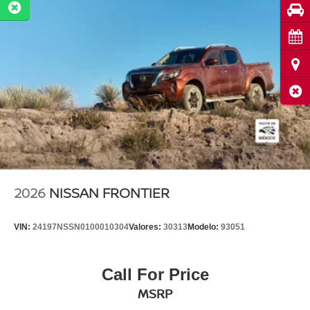
Pru
Cita
Ubi
Cerr
2026
NISSAN FRONTIER
VIN:
24197NSSN0100010304
Valores:
30313
Modelo:
93051
Call For Price
MSRP