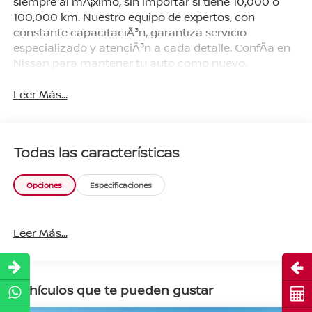
siempre al mÃ¡ximo, sin importar si tiene 10,000 o
100,000 km. Nuestro equipo de expertos, con
constante capacitaciÃ³n, garantiza servicio
especializado y atenciÃ³n a cada detalle. ConfÃ­a en
Nissan para mantener tu auto como nuevo.
Leer Más...
Todas las características
Opciones
Especificaciones
Leer Más...
Abri
Vehículos que te pueden gustar
Cot