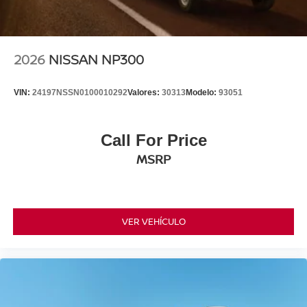
2026
NISSAN NP300
VIN:
24197NSSN0100010292
Valores:
30313
Modelo:
93051
Call For Price
MSRP
VER VEHÍCULO