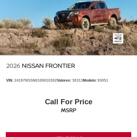
2026
NISSAN FRONTIER
VIN:
24197NSSN0100010302
Valores:
30313
Modelo:
93051
Call For Price
MSRP