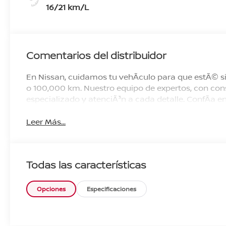
16/21 km/L
Comentarios del distribuidor
En Nissan, cuidamos tu vehÃ­culo para que estÃ© si
o 100,000 km. Nuestro equipo de expertos, con cons
especializado y atenciÃ³n a cada detalle. ConfÃ­a
Leer Más...
Todas las características
Opciones
Especificaciones