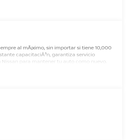
empre al mÃ¡ximo, sin importar si tiene 10,000
tante capacitaciÃ³n, garantiza servicio
 en Nissan para mantener tu auto como nuevo.