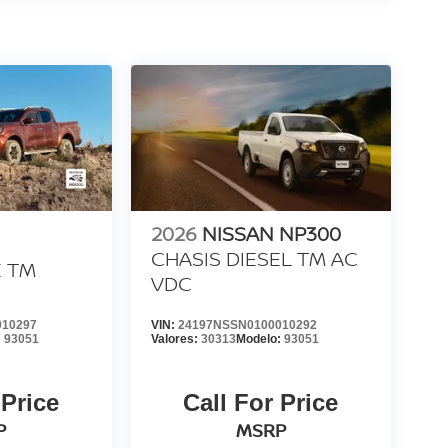
2026
NISSAN NP300
CHASIS DIESEL TM AC
E TM
VDC
010297
VIN:
24197NSSN0100010292
:
93051
Valores:
30313
Modelo:
93051
 Price
Call For Price
P
MSRP