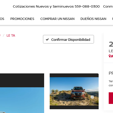
Cotizaciones Nuevos y Seminuevos
559-088-0300
Conm
VOS
PROMOCIONES
COMPRAR UN NISSAN
DUEÑOS NISSAN
r
LE TA
Confirmar Disponibilidad
L
A
P
Ten
con