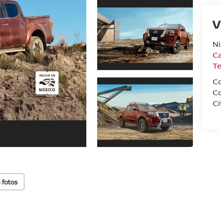
V
N
Ca
T
C
C
Ci
 fotos