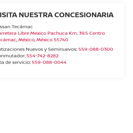
ISITA NUESTRA CONCESIONARIA
issan Tecámac
rretera Libre Mexico Pachuca Km. 39.5 Centro
ecámac
,
México
, México
55740
otizaciones Nuevos y Seminuevos:
559-088-0300
onmutador:
554-742-8282
ta de servicio:
559-088-0044