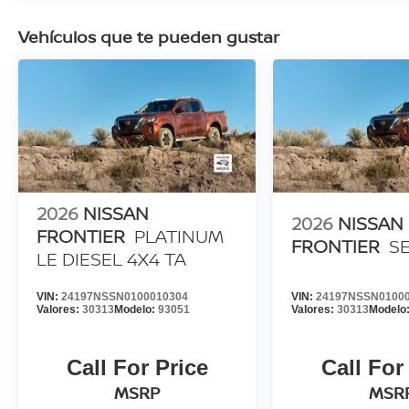
Vehículos que te pueden gustar
2026
NISSAN
2026
NISSAN
FRONTIER
PLATINUM
FRONTIER
S
LE DIESEL 4X4 TA
VIN:
24197NSSN0100010304
VIN:
24197NSSN0100
Valores:
30313
Modelo:
93051
Valores:
30313
Modelo
Call For Price
Call For
MSRP
MSR