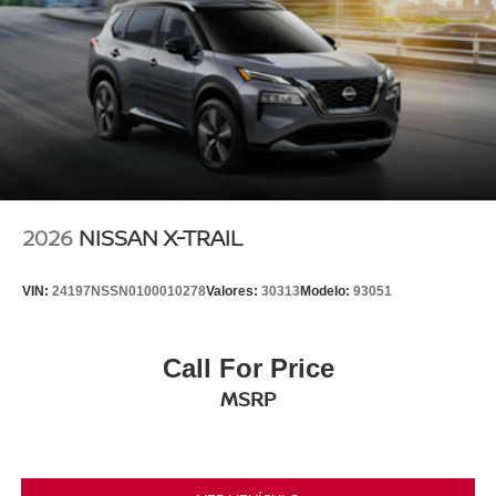
2026
NISSAN X-TRAIL
VIN:
24197NSSN0100010278
Valores:
30313
Modelo:
93051
Call For Price
MSRP