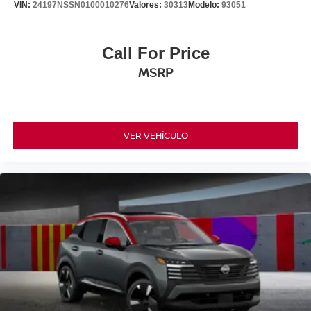
VIN:
24197NSSN0100010276
Valores:
30313
Modelo:
93051
Call For Price
MSRP
VER VEHÍCULO