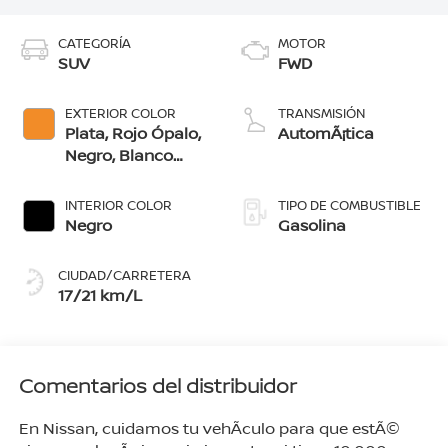
CATEGORÍA
MOTOR
SUV
FWD
EXTERIOR COLOR
TRANSMISIÓN
Plata, Rojo Ópalo,
AutomÃ¡tica
Negro, Blanco
Glaciar, Naranja
Bengala, Azul
INTERIOR COLOR
TIPO DE COMBUSTIBLE
Ártico, Gris Oxford
Negro
Gasolina
CIUDAD/CARRETERA
17/21 km/L
Comentarios del distribuidor
En Nissan, cuidamos tu vehÃ­culo para que estÃ©