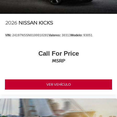
2026
NISSAN KICKS
VIN:
24197NSSN0100010281
Valores:
30313
Modelo:
93051
Call For Price
MSRP
VER VEHÍCULO