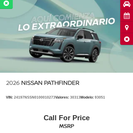
Pru
Cita
Ubi
Cerr
2026
NISSAN PATHFINDER
VIN:
24197NSSN0100010273
Valores:
30313
Modelo:
93051
Call For Price
MSRP