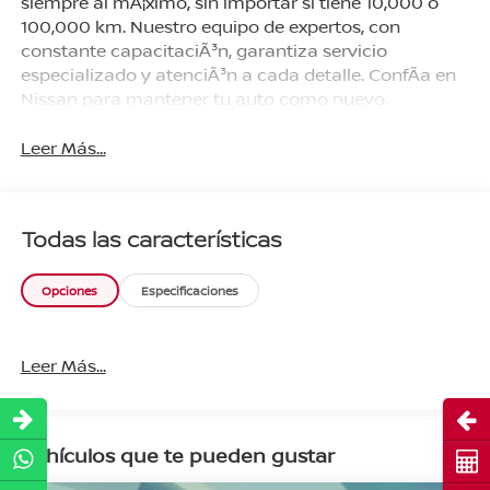
siempre al mÃ¡ximo, sin importar si tiene 10,000 o
100,000 km. Nuestro equipo de expertos, con
constante capacitaciÃ³n, garantiza servicio
especializado y atenciÃ³n a cada detalle. ConfÃ­a en
Nissan para mantener tu auto como nuevo.
Leer Más...
Todas las características
Opciones
Especificaciones
Leer Más...
Abri
Vehículos que te pueden gustar
Cot