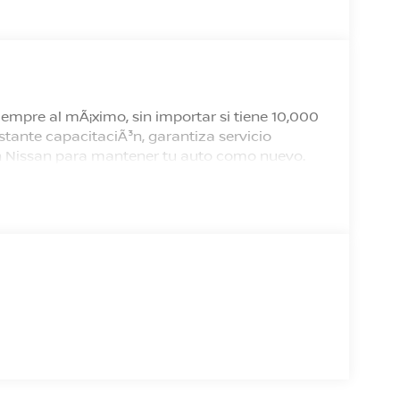
empre al mÃ¡ximo, sin importar si tiene 10,000
tante capacitaciÃ³n, garantiza servicio
 en Nissan para mantener tu auto como nuevo.