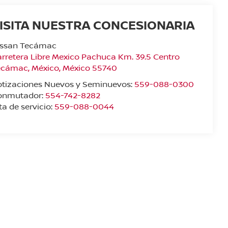
ISITA NUESTRA CONCESIONARIA
issan Tecámac
rretera Libre Mexico Pachuca Km. 39.5 Centro
ecámac
,
México
, México
55740
otizaciones Nuevos y Seminuevos:
559-088-0300
onmutador:
554-742-8282
ta de servicio:
559-088-0044