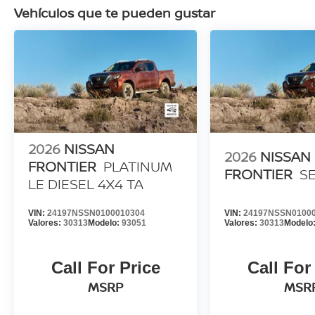
Vehículos que te pueden gustar
2026
NISSAN
2026
NISSAN
FRONTIER
PLATINUM
FRONTIER
S
LE DIESEL 4X4 TA
VIN:
24197NSSN0100010304
VIN:
24197NSSN0100
Valores:
30313
Modelo:
93051
Valores:
30313
Modelo
Call For Price
Call For
MSRP
MSR