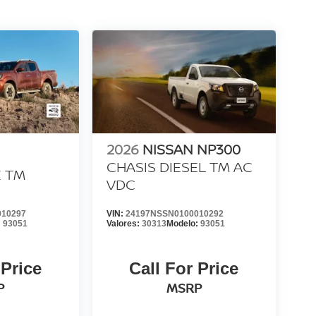
2026
NISSAN NP300
CHASIS DIESEL TM AC
E TM
VDC
010297
VIN:
24197NSSN0100010292
:
93051
Valores:
30313
Modelo:
93051
 Price
Call For Price
P
MSRP