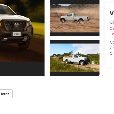
V
N
Ca
T
C
C
Ci
 fotos