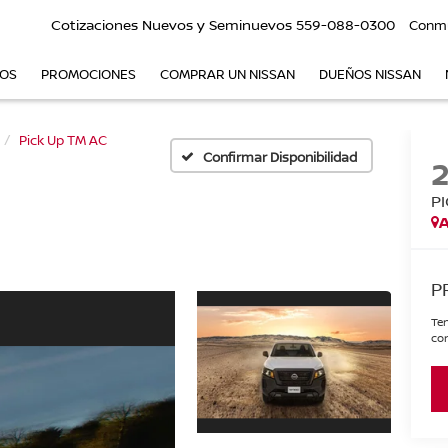
Cotizaciones Nuevos y Seminuevos
559-088-0300
Conm
VOS
PROMOCIONES
COMPRAR UN NISSAN
DUEÑOS NISSAN
Pick Up TM AC
Confirmar Disponibilidad
P
A
P
Ten
con