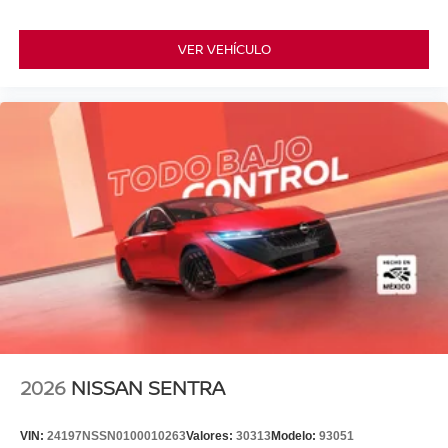
VER VEHÍCULO
2026
NISSAN SENTRA
VIN:
24197NSSN0100010263
Valores:
30313
Modelo:
93051