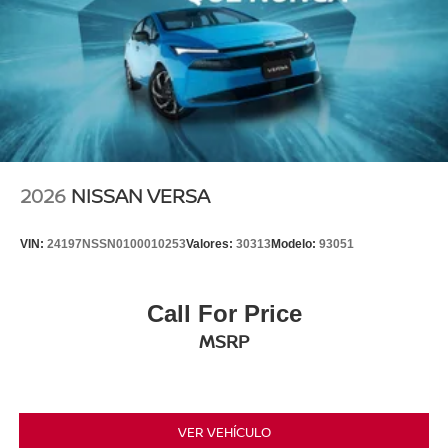
2026
NISSAN VERSA
VIN:
24197NSSN0100010253
Valores:
30313
Modelo:
93051
Call For Price
MSRP
VER VEHÍCULO