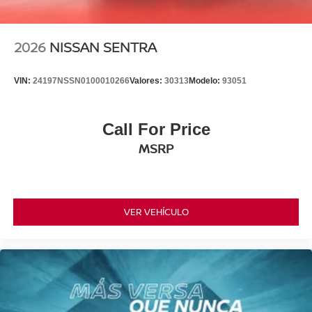
2026
NISSAN SENTRA
VIN:
24197NSSN0100010266
Valores:
30313
Modelo:
93051
Call For Price
MSRP
VER VEHÍCULO