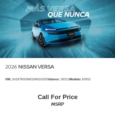
2026
NISSAN VERSA
VIN:
24197NSSN0100010255
Valores:
30313
Modelo:
93051
Call For Price
MSRP