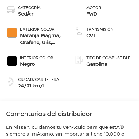
CATEGORÍA
MOTOR
SedÃ¡n
FWD
EXTERIOR COLOR
TRANSMISIÓN
Naranja Magma,
CVT
Grafeno, Gris,
Negro, Rojo
Burdeos, Blanco
INTERIOR COLOR
TIPO DE COMBUSTIBLE
Perlado, Azul
Negro
Gasolina
Vibrante, Blanco
Perlado/Negro,
CIUDAD/CARRETERA
Grafeno/Negro,
24/21 km/L
Azul
Vibrante/Negro,
Naranja
Magma/Negro
Comentarios del distribuidor
En Nissan, cuidamos tu vehÃ­culo para que estÃ©
siempre al mÃ¡ximo, sin importar si tiene 10,000 o