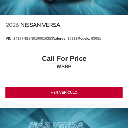
2026
NISSAN VERSA
VIN:
24197NSSN0100010253
Valores:
30313
Modelo:
93051
Call For Price
MSRP
VER VEHÍCULO