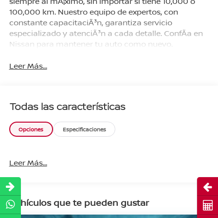
siempre al mÃ¡ximo, sin importar si tiene 10,000 o
100,000 km. Nuestro equipo de expertos, con
constante capacitaciÃ³n, garantiza servicio
especializado y atenciÃ³n a cada detalle. ConfÃ­a en
Nissan para mantener tu auto como nuevo.
Leer Más...
Todas las características
Opciones
Especificaciones
Leer Más...
Abri
Vehículos que te pueden gustar
Cot