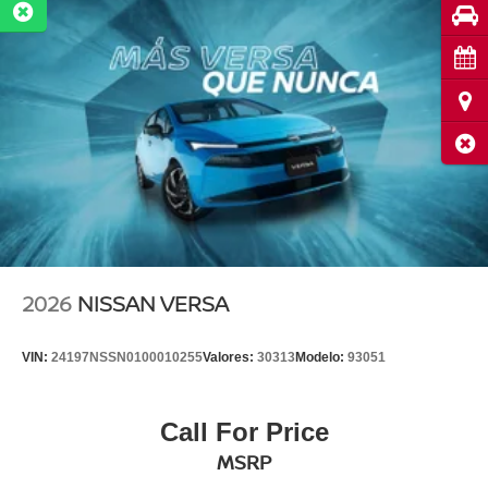
Pru
Cita
Ubi
Cerr
2026
NISSAN VERSA
VIN:
24197NSSN0100010255
Valores:
30313
Modelo:
93051
Call For Price
MSRP