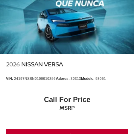
2026
NISSAN VERSA
VIN:
24197NSSN0100010256
Valores:
30313
Modelo:
93051
Call For Price
MSRP