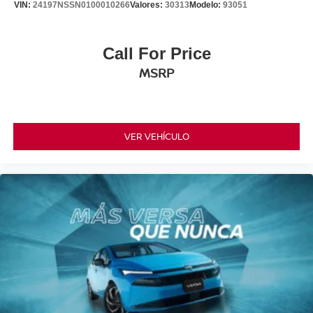
VIN:
24197NSSN0100010266
Valores:
30313
Modelo:
93051
Call For Price
MSRP
VER VEHÍCULO