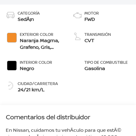
CATEGORÍA
MOTOR
SedÃ¡n
FWD
EXTERIOR COLOR
TRANSMISIÓN
Naranja Magma,
CVT
Grafeno, Gris,
Negro, Rojo
Burdeos, Blanco
INTERIOR COLOR
TIPO DE COMBUSTIBLE
Perlado, Azul
Negro
Gasolina
Vibrante, Blanco
Perlado/Negro,
CIUDAD/CARRETERA
Grafeno/Negro,
24/21 km/L
Azul
Vibrante/Negro,
Naranja
Magma/Negro
Comentarios del distribuidor
En Nissan, cuidamos tu vehÃ­culo para que estÃ©