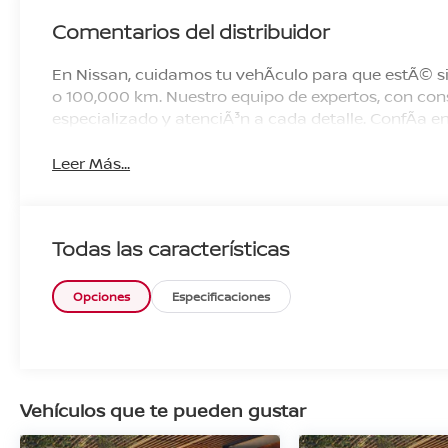
Comentarios del distribuidor
En Nissan, cuidamos tu vehÃ­culo para que estÃ© si
o 100,000 km. Nuestro equipo de expertos, con cons
especializado y atenciÃ³n a cada detalle. ConfÃ­a
Leer Más...
Todas las características
Opciones
Especificaciones
Vehículos que te pueden gustar