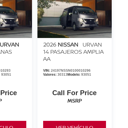
 URVAN
2026
NISSAN
URVAN
ANAS
14 PASAJEROS AMPLIA
AA
010293
VIN:
24197NSSN0100010296
:
93051
Valores:
30313
Modelo:
93051
 Price
Call For Price
P
MSRP
ÍCULO
VER VEHÍCULO