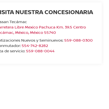
ISITA NUESTRA CONCESIONARIA
issan Tecámac
rretera Libre Mexico Pachuca Km. 39.5 Centro
ecámac
,
México
, México
55740
otizaciones Nuevos y Seminuevos:
559-088-0300
onmutador:
554-742-8282
ta de servicio:
559-088-0044