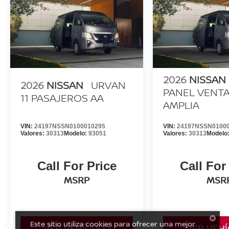
2026
NISSAN
2026
NISSAN
URVAN
PANEL VENT
11 PASAJEROS AA
AMPLIA
VIN:
24197NSSN0100010295
VIN:
24197NSSN0100
Valores:
30313
Modelo:
93051
Valores:
30313
Modelo
Call For Price
Call For
MSRP
MSR
Este sitio utiliza cookies para ofrecer una mejor
VER VEHÍCULO
VER VEH