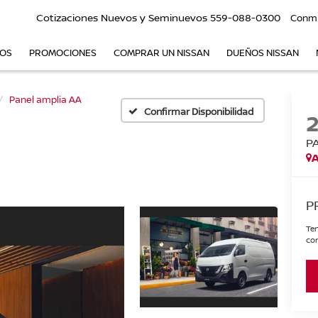
Cotizaciones Nuevos y Seminuevos
559-088-0300
Conm
VOS
PROMOCIONES
COMPRAR UN NISSAN
DUEÑOS NISSAN
Panel amplia AA
Confirmar Disponibilidad
P
A
P
Ten
con