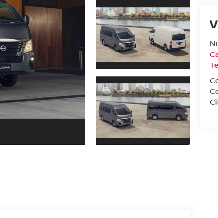
V
N
Ca
T
C
C
Ci