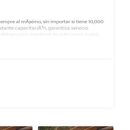
empre al mÃ¡ximo, sin importar si tiene 10,000
tante capacitaciÃ³n, garantiza servicio
 en Nissan para mantener tu auto como nuevo.