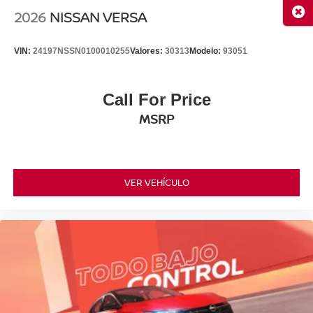
Cerr
2026
NISSAN VERSA
VIN:
24197NSSN0100010255
Valores:
30313
Modelo:
93051
Call For Price
MSRP
VER VEHÍCULO