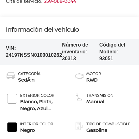
Cita de servicio:
559-088-0044
Información del vehículo
Número de
Código del
VIN:
inventario:
Modelo:
24197NSSN0100010262
30313
93051
CATEGORÍA
MOTOR
SedÃ¡n
RWD
EXTERIOR COLOR
TRANSMISIÓN
Blanco, Plata,
Manual
Negro, Azul
Aperlado, Rojo
MetãLico
INTERIOR COLOR
TIPO DE COMBUSTIBLE
Negro
Gasolina