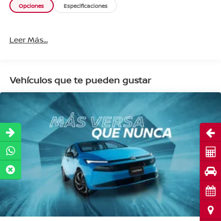
Opciones
Especificaciones
Leer Más...
Vehículos que te pueden gustar
Abri
Cot
Pru
Cita
Ubi