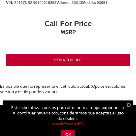
VIN:
24197NSSN0100010253
Valores:
30313
Modelo:
93051
Call For Price
MSRP
VER VEHÍCULO
Es posible que no represente el vehiculo actual. (Opciones, colores,
version y estilo pueden variar)
Este sitio utiliza cookies para ofrecer una mejor experiencia.
Al continuar navegando, consideramos que aceptas el uso
de cookies.
| Nissan Tecámac
|
Carretera Libre Mexico Pachuca Km. 39.5
Más información
Centro,
Tecámac,
México,
México
55740
| Cotizaciones Nuevos y
Seminuevos:
559-088-0300
|
Contáctanos
|
Aviso de Privacidad
|
Mapa del
OK