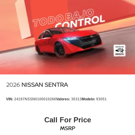
2026
NISSAN SENTRA
VIN:
24197NSSN0100010266
Valores:
30313
Modelo:
93051
Call For Price
MSRP