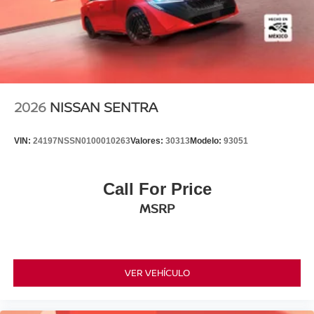
2026
NISSAN SENTRA
VIN:
24197NSSN0100010263
Valores:
30313
Modelo:
93051
Call For Price
MSRP
VER VEHÍCULO