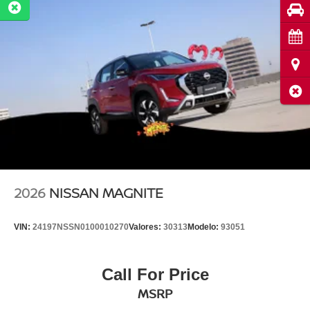
Pru
Cita
Ubi
Cerr
2026
NISSAN MAGNITE
VIN:
24197NSSN0100010270
Valores:
30313
Modelo:
93051
Call For Price
MSRP