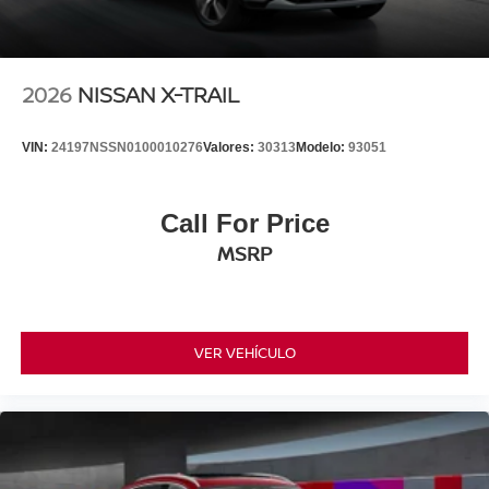
2026
NISSAN X-TRAIL
VIN:
24197NSSN0100010276
Valores:
30313
Modelo:
93051
Call For Price
MSRP
VER VEHÍCULO