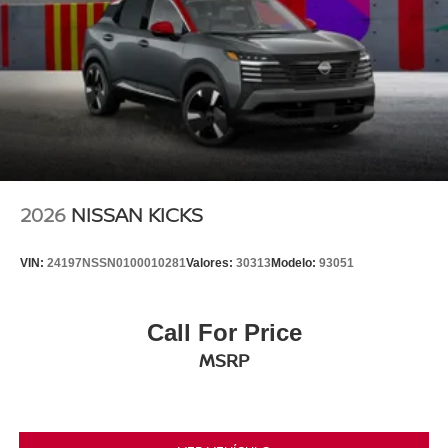
2026
NISSAN KICKS
VIN:
24197NSSN0100010281
Valores:
30313
Modelo:
93051
Call For Price
MSRP