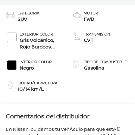
CATEGORÍA
MOTOR
SUV
FWD
EXTERIOR COLOR
TRANSMISIÓN
Gris Volcánico,
CVT
Rojo Burdeos,
Blanco Aperlado,
Azul Imperial, Gris
INTERIOR COLOR
TIPO DE COMBUSTIBLE
Oxford,
Negro
Gasolina
Blanco/Negro,
Gris/Negro
CIUDAD/CARRETERA
10/14 km/L
Comentarios del distribuidor
En Nissan, cuidamos tu vehÃ­culo para que estÃ©