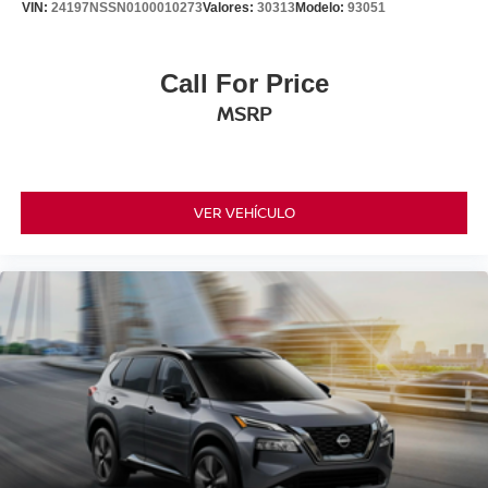
VIN:
24197NSSN0100010273
Valores:
30313
Modelo:
93051
Call For Price
MSRP
VER VEHÍCULO