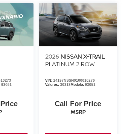
2026
NISSAN X-TRAIL
PLATINUM 2 ROW
010273
VIN:
24197NSSN0100010276
:
93051
Valores:
30313
Modelo:
93051
 Price
Call For Price
P
MSRP