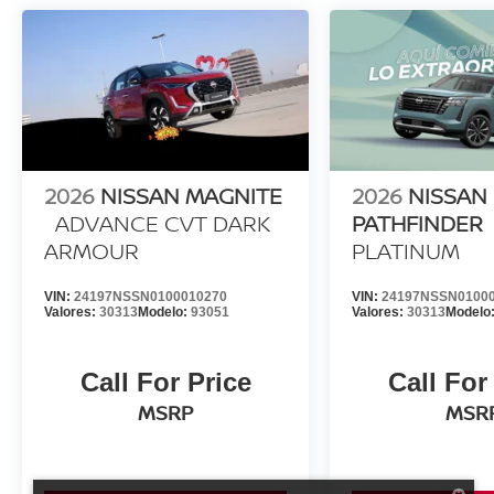
2026
NISSAN MAGNITE
2026
NISSAN
ADVANCE CVT DARK
PATHFINDER
ARMOUR
PLATINUM
VIN:
24197NSSN0100010270
VIN:
24197NSSN0100
Valores:
30313
Modelo:
93051
Valores:
30313
Modelo
Call For Price
Call For
MSRP
MSR