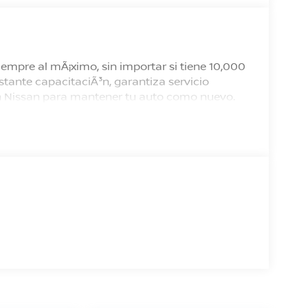
empre al mÃ¡ximo, sin importar si tiene 10,000
tante capacitaciÃ³n, garantiza servicio
 en Nissan para mantener tu auto como nuevo.