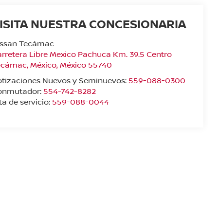
ISITA NUESTRA CONCESIONARIA
issan Tecámac
rretera Libre Mexico Pachuca Km. 39.5 Centro
ecámac
,
México
, México
55740
otizaciones Nuevos y Seminuevos:
559-088-0300
onmutador:
554-742-8282
ta de servicio:
559-088-0044