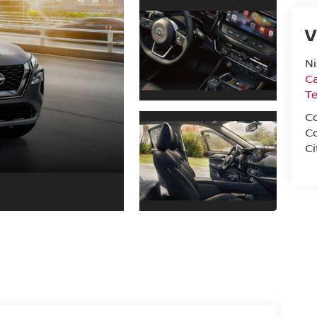
V
N
Ca
T
C
C
Ci