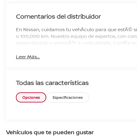
Comentarios del distribuidor
En Nissan, cuidamos tu vehÃ­culo para que estÃ© si
o 100,000 km. Nuestro equipo de expertos, con cons
especializado y atenciÃ³n a cada detalle. ConfÃ­a
Leer Más...
Todas las características
Opciones
Especificaciones
Vehículos que te pueden gustar