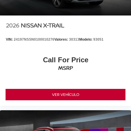
2026
NISSAN X-TRAIL
VIN:
24197NSSN0100010276
Valores:
30313
Modelo:
93051
Call For Price
MSRP
VER VEHÍCULO