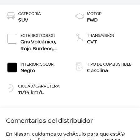
CATEGORÍA
MOTOR
SUV
FWD
EXTERIOR COLOR
TRANSMISIÓN
Gris Volcánico,
CVT
Rojo Burdeos,
Blanco Aperlado,
Azul Imperial, Gris
INTERIOR COLOR
TIPO DE COMBUSTIBLE
Oxford,
Negro
Gasolina
Blanco/Negro,
Gris/Negro
CIUDAD/CARRETERA
11/14 km/L
Comentarios del distribuidor
En Nissan, cuidamos tu vehÃ­culo para que estÃ©