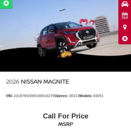
Pru
Cita
Ubi
Cerr
2026
NISSAN MAGNITE
VIN:
24197NSSN0100010270
Valores:
30313
Modelo:
93051
Call For Price
MSRP