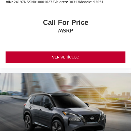
VIN:
24197NSSN0100010273
Valores:
30313
Modelo:
93051
Call For Price
MSRP
VER VEHÍCULO