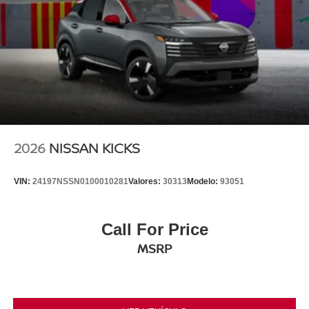
2026
NISSAN KICKS
VIN:
24197NSSN0100010281
Valores:
30313
Modelo:
93051
Call For Price
MSRP